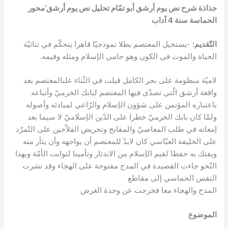
جذاذة شرح نص يوم أرشق أبو تمّام تحليل نص يوم أرشق’محور
الحماسة سنة 4 آداب
التّقديم:
-يستحيل المعتصم بطلا نموذجيّا قاهرا يتحكّم في ثنائيّة
الحياة والموت في الكون وهو حامي الإسلام ومثله وقيمه.
لاميّة منظومة على بحر الكامل قيلت في الثّناء علىالمعتصم بعد
واقعة أرشق الّتي تصدّى فيها المعتصم لبابك الخرميّ وأتباعه
باعتباره المؤتمن على شؤون الإسلام والرّاعي لمبادئه وأصوله
ولمّا كان بابك الخرميّ خطرا على الدّين الإسلاميّ لا سيما بعد
إمعانه في طلب المعاصيّ والمقابح وتحريض الفلاّحين على التّمرّد
على الخليفة العبّاسي كان لابدّ للمعتصم أن يواجهه وأن يثأر منه
ويفتك به حفظا لقيم الإسلام من الاندثار وتأمينا لثوابت الأمّة وبهذا
النّحو جاءت القصيدة في المدح مفتوحة على الهجاء وقد نشرت
النفس الحماسي إلى مقاطع
المدح والهجاء معا فخرجت عن وحدة الغرض
الموضوع