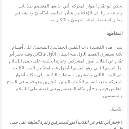
يحكي أبو تمّام أطوار المعركة الّتي خاضها المعتصم ضدّ بابك
وأتباعه جاريا إلى الإعلاء من شأن الخليفة العبّاسيّ وجيشه في
مقابل استصغارالقائد الخرميّ والتّنكيل به.
المقاطع:
تنبني هذه القصيدة ذات النّفس الحماسيّ الملحميّ على أقسام
ثلاثة يستغرق القسم الأوّل منه البيتان الأوّل فالثّاني وفيه يخبر أبو
تمّام عن انقلاب أمور المشركين وغيرة الخليفة على حمى الإسلام
أمّا القسم الثّاني وهو القسم الأطول فقد امتدّ من البيت الثّالث
إلى البيت الثّاني والعشرين واستطرد الشّاعر إلى حكاية أطوار
المعركة وتفرّد القسم الثّالث بالبيتين الأخيرين وهو قسم في المدح
الخالص فيه يمدح أبو تمّام المعتصم ويعلي فضله على الإسلام
والمسلمين.
التّحليل
1-إخبار أبي تمّام عن انقلاب أمور المشركين وغيرة الخليفة على حمى