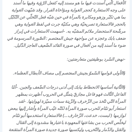
الأفعال الّتي أسندت فيها ما هو مسند إليه كفعل الرّؤية وفيها ما أسند
على وجه الاستعارة كحجر الغواية ومؤاخاة الفرار. وقد شبّهت الغواية
بما هي تكبّر وزهو ومكابرة بالمرأة في حين شبّه فعل التّخلّي عن التّكبّل
بالحجر فالاستعارة تصريحيّة وهي مكنيّة جرت في لفظ الغواية وهي
مرشّحة لاستحضار ملائم المشبّه به. -اسهمت الاستعارات في إبراز
ضعف بابك وعجزه عن مواجهة جيش المعتصم : الصّورة المرسومة في
ضوء ما أسند إليه من أفعال في صورة القائد الضّعيف العاجز الذّليل.
-نهض السّرد بوظيفتين متعارضتين:
§الأولى قوامها السّموّ بجيش المعتصم إلى مصاف الأبطال العظماء.
§الثّانية أساسها الانحطاط ببابك إلى أدنى درجات الضّعف والجبن. -أمّا
الفاعل الثّالث فهو فاعل مجازيّ يتمثّل في الحروب أظهرت بمظهر
المرأة التّي تتّخذ من الزّخرف والزّينة سمات مميّزة لهوايتها. -لقد
استعار أبو تمّام للحرب صورة المرأة لكنّه غيّب المرأة وأشار إليها ببعض
لوازمها ( لبست، خدعت، الزّخارف…) فالاستعارة استخدمها أبو تمّام
ليخلّص الحرب من بشاعتها المعهودة باعتبارها مشدودة إلى القتال
والقتل والدّمار والتّخريب وليكسبها صورة جديدة صورة المرأة المتقنعة