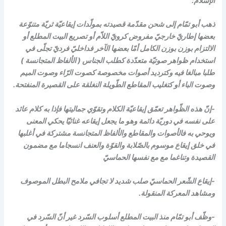
الإسلام:
ذهب أبو تمّام إلى شحن مقدّمة قصيدته بمولّدات إيقاعيّة ثريّة متنوّعة
بعضها إطاريّ خارجيّ مفروض كرويّ اللاّم أو تصريع البيت المطلع أو
الالتزام بوزن بوزن الكامل أمّا بعضها الآخر فداخليّ فرديّ تجلّى في
استخدام ظواهر صوتيّة متعدّدة كطلب الجناس ( الألفاظ المتجانسة )
طلبا مبالغا فيه وكترديد أصوات مخصوصة كصوت الرّاء وصوت الميم
وصوت الباء أو كتغليب المقاطع الطّويلة النغلقة على القصيرة المنفتحة.
-إنّ هذه الظّواهر تعمّق إيقاعيّة الكلام وتقوّي جماليتها فإذا به كلام عائد
على نفسه في دوريّة دائمة وهو ما يجعل إيقاعه غنائيّا يحكي المعنى
ويوحي به فالأصوات والمقاطع والألفاظ المتجانسة مشتركة في أغلبها
في خلق إيقاع موسوم بالصّلابة والقوّة والعنف انسجاما مع مضمون
القصيدة وتناغما مع مع نفسها الحماسيّ
-إيقاع الشّعر الحماسيّ صلب شديد لا تجافي ملامح البطل الموصوف
ومشاهد المعركة المنقولة.
-وظّف أبو تمّام منذ البيت المطلع أسلوب السّرد غير أنّ السّرد في