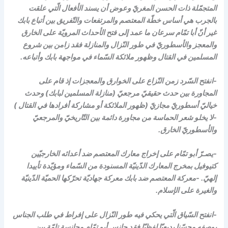
المتجمّلة ذات الحسن المغريّ وعوض أن يسند الأفعال الّتي علقت
بالجرب هي أساس خطّة المعتصم والمرتفعات والتّفريق بين أتباع بابك
غير أنّ أبا تمّام سرعان ما عمد إلى فتح الأحداث المرويّة على الخارق
والمعجز والأسطوريّ في طور النّزال والمنازلة فقد زامن بين شروع
المسلمين في القتال وظهور ملائكة السّماء في مواجهة بابك وأتباعه.
-انفتح السّرد زمن النّزاع على الخوارق والمعجزات إذ قام على
المجاورة بين حدث حقيقيّ مرجعيّ (منازلة المسلمين لبابك) وحدث
خياليّ أسطوريّ مجازيّ (ظهور الملائكة أو مشاركة أفرادها في القتال )
-لا يخلو شعر الحماسة من مجاورة دائمة بين التّاريخيّ والمرجعيّ
والأسطوريّ الخارق.
-يصـرّ أبو تمّام على إخراج معارك المعتصم ضد أعدائه الخارجيّين
كتيوفيل بمخرج المعارك الدّينيّة المسنودة من السّماء ومؤيّدة تأييدا
إلهيّ. -معركة المعتصم ضد بابك معركة جهاديّة تحرّكها الحميّة الدّينيّة
والغيرة على الإسلام.
-انفتح السّياق الّتي يحكي فيه طور النّزال على إفراط في طلب الجناس
بوصفه محسّنا بديعيّا لفظيّا فقد جانس أبو تمّام مجانسة تامّة بين