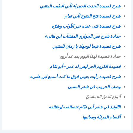
شرح قصيدة الحدث الحمراء لأبي الطيب المتنبي
شرح قصيدة فتح الفتوح لأبي تمام
شرح قصيدة فتى عنده خير الثّواب وشرّه
جذاذة شرح نص الجواري المنشآت ابن هانىء
شرح قصيدة قبحا لوجهك يا زمان للمتنبي
جذاذة قصيدة لهذا اليوم بعد غد أريج
قصيدة الكريم الحر ليس له عمر – أبو تمّام
شرح قصيدة رأيت بعيني فوق ما كنت أسمع ابن هانىء
وصف الحروب في شعر المتنبي
أنواع النصّ الحماسيّ
التّوليد في شعر أبي تمّام:خصائصه/وظائفه
أقسام المرثيّة ومعانيها