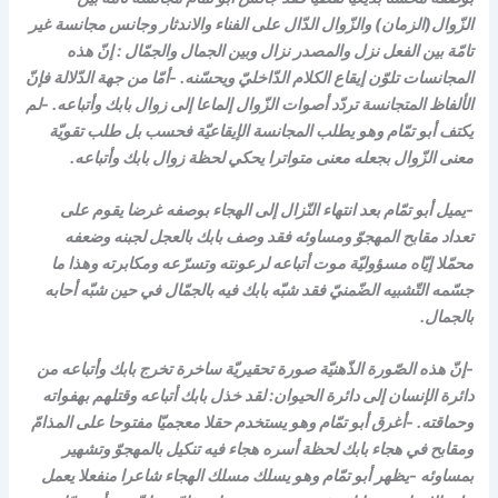
الزّوال(الزمان) والزّوال الدّال على الفناء والاندثار وجانس مجانسة غير
تامّة بين الفعل نزل والمصدر نزال وبين الجمال والجمّال : إنّ هذه
المجانسات تلوّن إيقاع الكلام الدّاخليّ ويحسّنه. -أمّا من جهة الدّلالة فإنّ
الألفاظ المتجانسة تردّد أصوات الزّوال إلماعا إلى زوال بابك وأتباعه. -لم
يكتف أبو تمّام وهو يطلب المجانسة الإيقاعيّة فحسب بل طلب تقويّة
معنى الزّوال بجعله معنى متواترا يحكي لحظة زوال بابك وأتباعه.
-يميل أبو تمّام بعد انتهاء النّزال إلى الهجاء بوصفه غرضا يقوم على
تعداد مقابح المهجوّ ومساوئه فقد وصف بابك بالعجل لجبنه وضعفه
محمّلا إيّاه مسؤوليّة موت أتباعه لرعونته وتسرّعه ومكابرته وهذا ما
جسّمه التّشبيه الضّمنيّ فقد شبّه بابك فيه بالجمّال في حين شبّه أحابه
بالجمال.
-إنّ هذه الصّورة الذّهنيّة صورة تحقيريّة ساخرة تخرج بابك وأتباعه من
دائرة الإنسان إلى دائرة الحيوان: لقد خذل بابك أتباعه وقتلهم بهفواته
وحماقته. -أغرق أبو تمّام وهو يستخدم حقلا معجميّا مفتوحا على المذامّ
ومقابح في هجاء بابك لحظة أسره هجاء فيه تنكيل بالمهجوّ وتشهير
بمساوئه -يظهر أبو تمّام وهو يسلك مسلك الهجاء شاعرا منفعلا يعمل