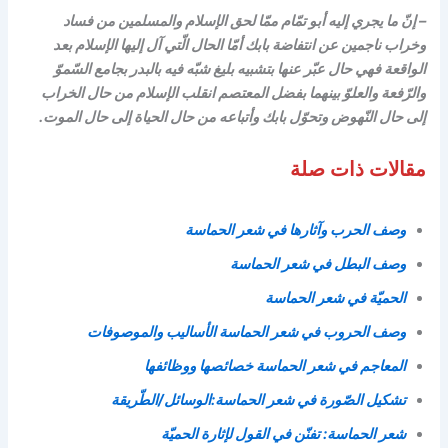
– إنّ ما يجري إليه أبو تمّام ممّا لحق الإسلام والمسلمين من فساد
وخراب ناجمين عن انتفاضة بابك أمّا الحال الّتي آل إليها الإسلام بعد
الواقعة فهي حال عبّر عنها بتشبيه بليغ شبّه فيه بالبدر بجامع السّموّ
والرّفعة والعلوّ بينهما بفضل المعتصم انقلب الإسلام من حال الخراب
إلى حال النّهوض وتحوّل بابك وأتباعه من حال الحياة إلى حال الموت.
مقالات ذات صلة
وصف الحرب وآثارها في شعر الحماسة
وصف البطل في شعر الحماسة
الحميّة في شعر الحماسة
وصف الحروب في شعر الحماسة الأساليب والموصوفات
المعاجم في شعر الحماسة خصائصها ووظائفها
تشكيل الصّورة في شعر الحماسة:الوسائل/الطّريقة
شعر الحماسة: تفنّن في القول لإثارة الحميّة