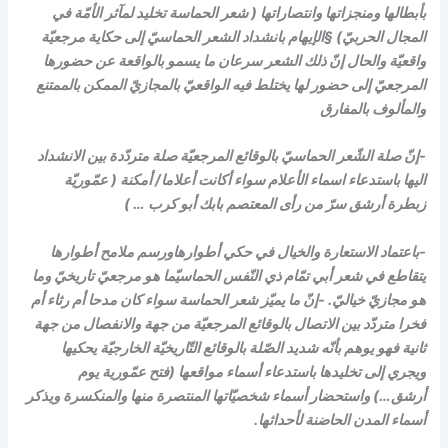
بأبطالها ومنجزاتها وانتصاراتها ( شعر الحماسة تخليد لمآثر الأمّة في
المجال الحربيّ) §الإيهام بانشداد الشعر الحماسيّ إلى حكاية مرجعيّة
واقعيّة والحال إنّ ذلك الشعر سرعان ما يسمو بالواقعة عن حضورها
المرجعيّ إلى حضور لها يختلط فيه الواقعيّ بالمجازيّ الممكن بالممتنع
والمألوف بالمفارق
-إنّ صلة الشّعر الحماسيّ بالوقائع المرجعيّة صلة متردّدة بين الانشداد
اليها باستدعاء اسماء الأعلام سواء أكانت أعلاما/ أمكنة ( عمّوريّة
زبطرة أرشق سرّ من رأى المعتصم بابك أبو كرب … )
-باعتماد الاستعارة والخيال في حكي أطوارهاورسم ملامح أطوارها
يتقاطع في شعر أبي تمّام ذي النّفس الحماسيّما هو مرجعيّ تاريخيّ وما
هو مجازيّ خياليّ. -إنّ ما يميّز شعر الحماسة سواء كان مدحا أم رثاء أم
فخرا متردّد بين الاتصال بالوقائع المرجعيّة من جهة والانفصال من جهة
ثانية فهو يوهم بأنّه شديد الصّلة بالوقائع التّاريخيّة الخارجيّة يحكيها
ويجري إلى تخليدها باستدعاء أسماء مواقعها (فتح عمّورية يوم
أرشق…) واستحضار أسماء شخصيّاتها المنتصرة منها والمنكسرة ويذكر
أسماء المدن الحاضنة لأحداثها.