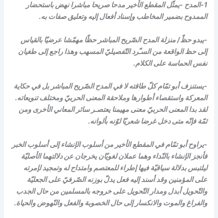
1-المدح -يمثّل المقطع الأخير مدحا صريحا مباشرا نهض باستحضار
الممدوح بضمير المخاطب وإسناد أفعال إليه وتعليق صفات به.
-يبدو حظّ/ منزلة المدح الصّريح المباشر حظّا مهمّشا عرضيّا بالقياس
إلى حظ الواقعة من السـّرد التّفصيليّ المسهب وهذا راجع إلى طغيان
نفس الحماسة على الكلام.
-يستنزف أبو تمّام كلّ طاقته لا في المدح الصّريح المباشر بل في حكاية
المعركة واستقصاء أطوارها وملاحقة المعنى الحربيّ ومختلف تنويعاته.
لقد بدا المعنى الحربيّ معنى مهيمنا يعتصـر سائر المعاني الأخرى ومن
ثمّة فإنّه متى دخل غرضا شعريّا لوّنه بألوانه.
-يراوح أبو تمّام في المقطع الأخير من أسلوب الإنشاء إلى أسلوب الخبر
فأنجز الإنشاء بالنّداء وهما عملان لغويّان يخرجان عن دلالتهما الأصليّة
ليلتبس بدلالة سياقيّة فيها إطراء للمعتصم وامتداح له وتمجيد لإمرته
على المؤمنين وقد أسند إليه فعل يدلّ بوزنه الصّرفيّ على الجعليّة
والتّحويل أبدل ومدار التّحويل على خروجه بالمسلمين من حال الجدب
والفراغ والموت والانكسار إلى حال الخصوبة والفعل والنّهوض والحياة.