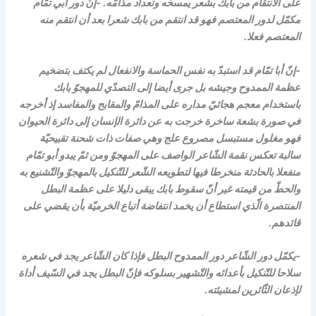
على الانتقام من بابك بشعر يمسخه وتعداد مذامّه. -إنّ دور أبي تمّام
مكمّل لدور المعتصم فهو قد انتقم من بابك شعرا بعد أن انتقم منه
المعتصم فعلا.
-إنّ أبا تمّام قد استبدّ به نفس الحماسة والانفعال لم يكتف بتضخيم
عظمة الممدوح وجيشه بل جرى أيضا إلى التصدّي للمهجوّ بابك
باستخدام معجم هجائيّ مداره على المذامّ والمقابح والمفاسد إذ أخرجه
في صورة بشعة ساخرة خرجت به عن دائرة الإنسان إلى دائرة الحيوان
فهو مغلول مستبسل مصروع علج وهي صفات ذات شحنة تقبيحيّة
سالبة تعكس نقمة الشّاعر الواصف على المهجوّ ومن ثمّ يبدو أبو تمّام
منفعلا بالحادثة منخرطا فيها لتطويعه الشّعر للتّنكيل بالمهجوّ والتّشنيع به
والحطّ من قيمته غير أنّ سقوط بابك يبقى دليلا على عظمة البطل
المنتصرة الّذي استطاع أن يخمد انتفاضة أتباع الخرميّة بأن يقضي على
قائدهم.
-يكمّل دور الشّاعر دور الممدوح البطل فإذا كان الشّاعر يجد في شعره
سلاحا للتّنكيل بأعدائه والتّشهير بسلوكه فإنّ البطل يجد في السّيف أداة
لإذعان الثّائرين لمشيئته.