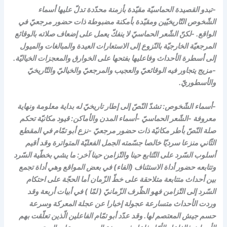
-تبدو القصيدة الحماسيّة مقيّدة بأزمنة محدّدة تدلّ عليها أسماء
الشّخوص التّاريخيّين ومقيّدة بأمكنة مضبوطة ذات حضور مرجعيّ في
الواقع. -لكنّ الشّعر الحماسيّ لا ينفكّ يعمل على إضعاف صلاته بالوقائع
المرجعيّة الخارجيّة بالنّزوع إلى الاستعارات العيدة والمبالغات والميول
إلى أسطرة الأحداث وفاعليها بفتحها على الخوارق والمعجزات الخياليّة.
-مزيج يتجاور فيه الوقائعيّ والعجيب والمرجعيّ والخياليّ والتّاريخيّ
والأسطوريّ.
-أسماء الشّخوص: تشدّ النّصّ إلى إطار تاريخيّ له بداية معلومة ونهاية
معروفة -الشّعر الحماسيّ -أسماء المدن والأماكن: قيود مكانيّة تحكم
صلة النّصّ بأطر مكانيّة ذات حضور مرجعيّ -نزع أبو تمّام في المقطع
الثّاني منزعا سرديّا خالصا جسّمته الجمل الفعليّة المتواترة وقد أقيم
أسلوب السّرد على التّتابع حينا والتّزامن حينا آخر: ما يشي بخطّية السّرد
وتتابعه حضور أداة الاستئناف (الفاء) في بعض المواقع وهي أداة تجمع
بين أحداث متتابعة متلاحقة على خطّ الزّمان أما الحجّة على احتكام
السّرد إلى التّزامن فهو الظّرف الزّمانيّ ( لمّا ) في أبيات أربعة وقد
وردت الأحداث متسارعة عجولة إخبارا عن عجلة المعركة وسرعة
حسم جيش المعتصم لها. وقد عدّد أبو تمّام الفاعلين الّذين تعلّقت بهم