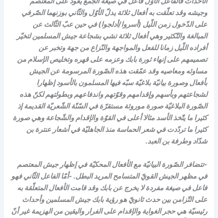
الأحداث فالفاعل الأوّل فاعل في صيغة الجمع يعود على المعتصم
وجيشه وقد تعلّقت به أفعال ثلاثة يدلّ الأوّل والثّاني بوزنهما الصّرفي
على الدّخول زمن اللّيل (أسروا/أدلجوا) في حين عبّ الثّالث عن
المبالغة والتّكثير وهي أفعال ثلاثة تشي بشجاعة جيش المسلمين لتخيّر
أفراده اللّيل زمانا للفعل والمواجهة والنّزاع من جهة وتخبر عن
تصميمهم على إنهاء ثورة بابك وعزمه على قهره وتخليص الإسلام من
مساوئه ومعاصيه وقد عمّقت هذه الصّورة المرسومة عن الجيش
بأفعال وصورة بيانيّة بلاغيّة سبّه فيها المسلمون بالأسود إظهارا
لشجاعتهم وبأسهم وإقدامهم وقوّتهم واندفاعهم وبطولتهم لكنّ هذه
الصّورة البلاغيّة صورة موروثة مستقرّة في السّنّة الشّعريّة القديمة إذ
كثيرا ما يتّخذ الأسد مثالا أعلى في القوّة والإقدام والشّجاعة وهي صورة
كثيرا ما تردّدت في شعر الحماسة منذ الجاهليّة في أشعار عنترة بن
شدّاد وطرفة بن العبد.
-تتضافر الصّورة البيانيّة مع الأفعال المحكيّة في إظهار جيش المعتصم
في مظهر الجيش القويّ المتسامح المريد البطل. -أمّا الفاعل الثّاني فهو
فاعل في صيغة مفردة لا يخرج عن بابك وقد قامت الأفعال المتعلّقة به
على التّزامن بين حدث ثانويّ هو رؤية بابك جيش المسلمين وأحداث
رئيسيّة هي حجر الغواية والإقدام على الفرار واليقين من الهزيمة غير أنّ