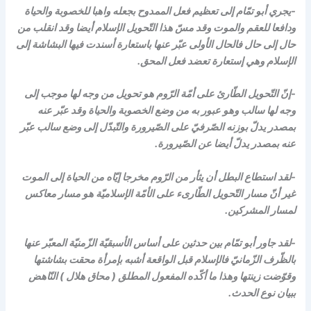
-يجري أبو تمّام إلى تعظيم فعل الممدوح بجعله واهبا للخصوبة والحياة
ودافعا للعقم والموت وقد مسّ هذا التّحويل الإسلام أيضا وقد انقلب من
حال إلى حال فالحال الأولى عبّر عنها باستعارة أسندت فيها البشاشة إلى
الإسلام وهي إستعارة تعضد فعل المحق.
-إنّ التّحويل الطّارئ على أمّة الرّوم هو تحويل من وجه لها موجب إلى
وجه لها سالب وهو عبور به من وضع الخصوبة والحياة وقد عبّر عنه
بمصدر يدلّ بوزنه الصّرفيّ على الصّيرورة والتّبدّل إلى وضع سالب عبّر
عنه بمصدر يدلّ أيضا عن الصّيرورة.
-لقد استطاع البطل أن يثأر من الرّوم مخرجا إيّاه من الحياة إلى الموت
غير أنّ مسار التّحويل الطّارىء على الأمّة الإسلاميّة هو مسار معاكس
لمسار المشركين.
-لقد جاور أبو تمّام بين حدثين على أساس الأسبقيّة الزّمنيّة المعبّر عنها
بالظّرف الزّمانيّ فالإسلام قبل الواقعة أشبه بإمرأة محقت بشاشتها
وقوّضت زينتها وهذا ما أكّده المفعول المطلق ( محاق هلال ) النّاهض
ببيان نوع الحدث.