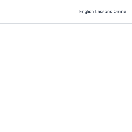
خطي
لى
English Lessons Online
لمحتوى