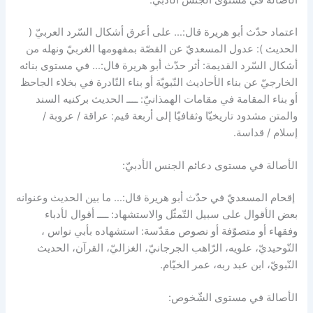
اعتماد حدّث أبو هريرة قال:… على أعرق أشكال السّرد العربيّ (
الحديث ): عدول المسعديّ عن القصّة بمفهومها الغربيّ ونهله من
أشكال السّرد القديمة: أثر حدّث أبو هريرة قال:… في مستوى بنائه
الخارجيّ عن بناء الأحاديث النّبويّة أو بناء النّادرة في بخلاء الجاحظ
أو بناء المقامة في مقامات الهمذانيّ: ــــ الحديث بركنيه السند
والمتن مشدود تاريخيّا وثقافيّا إلى أربعة قيم: عراقة / عروبة /
إسلام / قداسة.
الأصالة في مستوى دعائم الجنس الأدبيّ:
إقحام المسعديّ في حدّث أبو هريرة قال:… ما بين الحديث وعنوانه
بعض الأقوال على سبيل التّمثّل والاستشهاد: ــــ أقوال لأدباء
وفقهاء أو متصوّفة أو نصوص مقدّسة: استشهاده بأبي نواس ،
التّوحيديّ، علويه، الرّاهب الجرجانيّ، الغزاليّ، القرآن، الحديث
النّبويّ، ابن عبد ربه، عمر الخيّام.
الأصالة في مستوى الشّخوص: