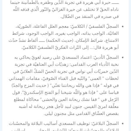
ــــــ حيرة أبي هريرة في تجربة الدّين وظفره بالطّمأنينة حينما
ناداه الحقّ لا تختلف عن حيرة الغزاليّ والنّور الّذي قذفه اللّه
في صدره في المنقذ من الضّلال.
السجلّ الفلسفيّ / الكلاميّ: معجم العلل الفاعلة، الصّوريّة،
الغائيّة، الواجب بذاته، الواجب بغيره، الواجب الوجود، شرائط
الامتناع، شرائط الإمكان. (حديث الحكمة) ـــــ ألفاظ تشدّ حدّث
أبو هريرة قال:… إلى التّراث الفكريّ الفلسفيّ الكلاميّ.
السجلّ الأدبيّ: اعتماد المسعديّ على رصيد لغويّ يحاكي به
نخبة الأدباء العرب القدامى: زهديّات أبي العتاهيّة في تجربة
الدّين خمريّات أبي نواس في تجربة الحسّ الشكّ العلائيّ في
لحظات ” العمى” والتّيه قبل الفناء الصّوفيّ، مقامات الهمذاني
في قوله ” فإذا هي والله ريحانتنا تغنّي” ( حديث المزح والجدّ)
قياسا على ” فإذا هو واللّه شيخنا أبو الفتح الإسكندريّ”. قول
الرّجل في ” قفا نشك ريحانة العين والحشى” محاكاة لمطلع
معلّقة امرئ القيس. جنون لبيد لأجل هجر ريحانة له أشبه
بقصص العشّاق القدامى مثل مجنون ليلى.
السجلّ البلاغيّ: توظيف المسعدي أساليب البلاغة والمحسّنات
البلاغيّة والمحسّنات البديعيّة: التّشابيه، المجاز… ــــــ اساليب