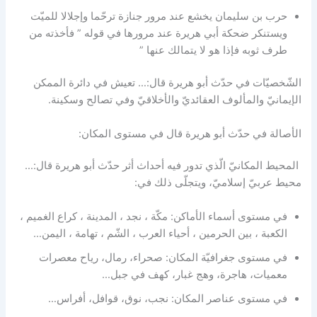
حرب بن سليمان يخشع عند مرور جنازة ترحّما وإجلالا للميّت
ويستنكر ضحكة أبي هريرة عند مرورها في قوله ” فأخذته من
طرف ثوبه فإذا هو لا يتمالك عنها ”
الشّخصيّات في حدّث أبو هريرة قال:… تعيش في دائرة الممكن
الإيمانيّ والمألوف العقائديّ والأخلاقيّ وفي تصالح وسكينة.
الأصالة في حدّث أبو هريرة قال في مستوى المكان:
المحيط المكانيّ الّذي تدور فيه أحداث أثر حدّث أبو هريرة قال:…
محيط عربيّ إسلاميّ، ويتجلّى ذلك في:
في مستوى أسماء الأماكن: مكّة ، نجد ، المدينة ، كراع الغميم ،
الكعبة ، بين الحرمين ، أحياء العرب ، الشّم ، تهامة ، اليمن…
في مستوى جغرافيّة المكان: صحراء، رمال، رياح معصرات
معميات، هاجرة، وهج غبار، كهف في جبل…
في مستوى عناصر المكان: نجب، نوق، قوافل، أفراس…