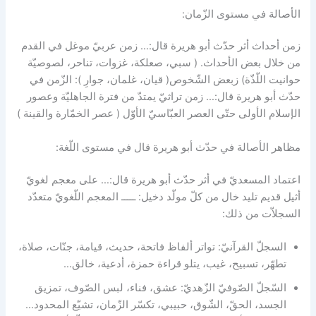
الأصالة في مستوى الزّمان:
زمن أحداث أثر حدّث أبو هريرة قال:… زمن عربيّ موغل في القدم
من خلال بعض الأحداث. ( سبي، صعلكة، غزوات، تناحر، لصوصيّة
حوانيت اللّذّة) زبعض الشّخوص( قيان، غلمان، جوارِ ): الزّمن في
حدّث أبو هريرة قال:… زمن تراثيّ يمتدّ من فترة الجاهليّة وعصور
الإسلام الأولى حتّى العصر العبّاسيّ الأوّل ( عصر الخمّارة والقينة )
مظاهر الأصالة في حدّث أبو هريرة قال في مستوى اللّغة:
اعتماد المسعديّ في أثر حدّث أبو هريرة قال:… على معجم لغويّ
أثيل قديم تليد خال من كلّ مولّد دخيل: ـــــ المعجم اللّغويّ متعدّد
السجلاّت من ذلك:
السجلّ القرآنيّ: تواتر ألفاظ فاتحة، حديث، قيامة، جنّات، صلاة،
تطهّر، تسبيح، غيب، يتلو قراءة حمزة، أدعية، خالق…
السّجلّ الصّوفيّ الزّهديّ: عشق، فناء، لبس الصّوف، تمزيق
الجسد، الحقّ، الشّوق، حبيبي، تكسّر الزّمان، تشيّع المحدود…