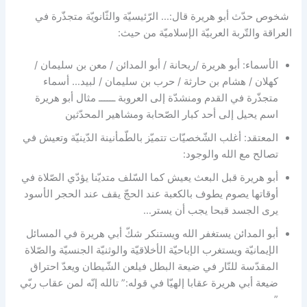
شخوص حدّث أبو هريرة قال:… الرّئيسيّة والثّانويّة متجذّرة في
العراقة والتّربة العربيّة الإسلاميّة من حيث:
الأسماء: أبو هريرة /ريحانة / أبو المدائن / معن بن سليمان /
كهلان / هشام بن حارثة / حرب بن سليمان / لبيد… أسماء
متجذّرة في القدم ومنشدّة إلى العروبة ــــــ مثال أبو هريرة
اسم يحيل إلى أحد كبار الصّحابة ومشاهير المحدّثين
المعتقد: أغلب الشّخصيّات تتميّز بالطّمأنينة الدّينيّة وتعيش في
تصالح مع الله والوجود:
أبو هريرة قبل البعث يعيش كما السّلف متديّنا يؤدّي الصّلاة في
أوقاتها يصوم يطوف بالكعبة عند الحجّ يقف عند الحجر الأسود
يرى الجسد قبحا يجب أن يستر…
أبو المدائن يستغفر الله ويستنكر شكّ أبي هريرة في المسائل
الإيمانيّة ويستغرب الإباحيّة الأخلاقيّة والوثنيّة الجنسيّة والصّلاة
المقدّسة للنّار في ضيعة البطل فيلعن الشّيطان ويعدّ احتراق
ضيعة أبي هريرة عقابا إلهيّا في قوله:” تالله إنّه لمن عقاب ربّي
”