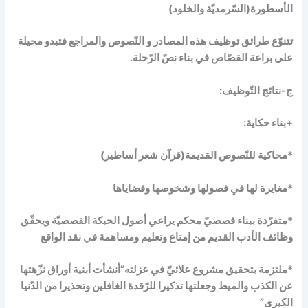
الأسطورة(السّرمديّة والخلود)
تتنوّع طرائق توظيف هذه المصادر و النّصوص والمراجع فتبدو محيلة
على براعة القصّاص في بناء نصّ الرّحلة.
ج-نتائج التّوظيف:
+بناء حكاية:
*محاكية للنّصوص القديمة(قرآن شعر أساطير)
*مغايرة لها في فصولها وشخوصها وقضاياها
*متفرّدة ببناء قصصيّ محكم يراعي أصول الحبكة القصصيّة ويحقّق
وظائف الأدب القديم من إمتاع وتعليم ومساهمة في نقد الواقع
*ملتزمة بتحقيق مشروع علائيّ في عزلته”أنشأت أبنية أوراق نزّهتها
عن الكذب والميط وجعلتها تذكيرا للرّقدة الغافلين وتحذيرا من الدّنيا
الكبرى”