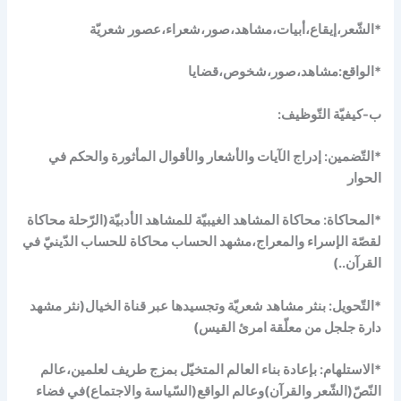
*الشّعر،إيقاع،أبيات،مشاهد،صور،شعراء،عصور شعريّة
*الواقع:مشاهد،صور،شخوص،قضايا
ب-كيفيّة التّوظيف:
*التّضمين: إدراج الآيات والأشعار والأقوال المأثورة والحكم في
الحوار
*المحاكاة: محاكاة المشاهد الغيبيّة للمشاهد الأدبيّة(الرّحلة محاكاة
لقصّة الإسراء والمعراج،مشهد الحساب محاكاة للحساب الدّينيّ في
القرآن..)
*التّحويل: بنثر مشاهد شعريّة وتجسيدها عبر قناة الخيال(نثر مشهد
دارة جلجل من معلّقة امرئ القيس)
*الاستلهام: بإعادة بناء العالم المتخيّل بمزج طريف لعلمين،عالم
النّصّ(الشّعر والقرآن)وعالم الواقع(السّياسة والاجتماع)في فضاء