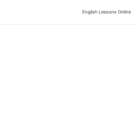
خطي
لى
English Lessons Online
لمحتوى