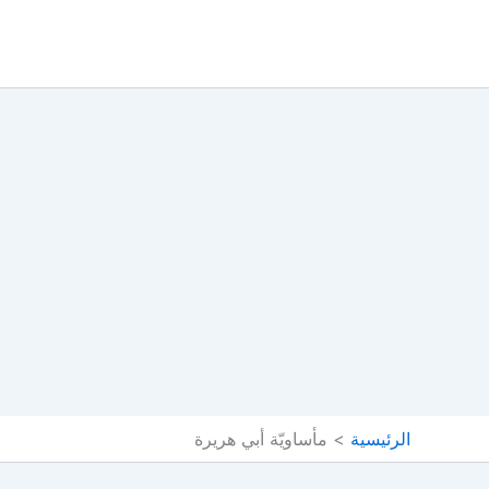
خطي
لى
لمحتوى
الرئيسية
مأساويّة أبي هريرة