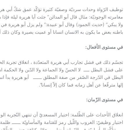
توظيف الرّواة وحدات سرديّة وصفيّة كثيرة تؤكّد عمق شكّ أبي هر
مغامرته الوجوديّة: مثال قال أبو المدائن” جئت أبا هريرة ليلة فإذا
ولا يبكي” (حديث الجمود) وقال أبو عبيدة:” ولم يزل أبو هريرة في 
باطنه بعض ما يكون به الانسان انسانا أو عميت بصيرة وكان ذلك أو
في مستوى الأفعال:
تجسّم ذلك في فشل تجارب أبي هريرة المتعدّدة ، انغلاق تجربة الح
على فشل البطل ــــ لا الحسّ ولا الجماعة ولا الدّين ولا الحكمة اس
البطل في الدّرجة الصّفر من صفة المطلق ــــــ أبو هريرة بدأ انسا
إلها مترفّعا عن أهل زمانه فما كان إلاّ إنسانا”.
في مستوى الزّمان:
انغلاق الأحداث على الظّلمة: اختيار المسعديّ أن تنتهي التّجربة ا
اختيار وظيفيّ: الغروب واللّيل رمز للقتامة والمأساويّة ــــــ ظلمة 
ــــ تتأكّد المأساويّة في الزّمان أيضا من خلال كثافة حضور الظّلام