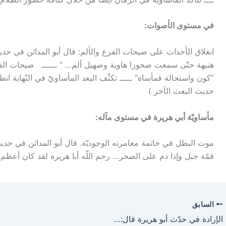
في مستوى الأصوات:
انغلاق الأحداث على صيحات الفزع والألم: قال أبو المدائن في حد
هنيهة حتّى سمعت صخورا هاوية وصهيل ألم… ” ــــــ صيحات الفزع 
”كون واستحالة فمأساة” ـــــ تكثّف البعد المأساويّ في النّهاية انط
حديث البعث الآخر )
مأساويّة أبي هريرة في مستوى مآله:
موت البطل في خاتمة مغامرته الوجوديّة. قال أبو المدائن في حديث
قمّة جبل وإذا دم على الصخر… رحم اللّه أبا هريرة لقد كان أعظم 
السابق
الإرادة في حدّث أبو هريرة قال:…