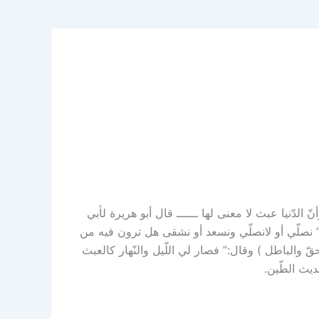
الدّنيا عبث لا معنى لها ــــــ قال أبو هريرة لأبي
ل:” نصلّي أو لانصلّي ونسعد أو نشقى هل ترون فيه من
حقّ والباطل ) وقال:” فصار لي اللّيل والنّهار كالعبث
يث الطّين.