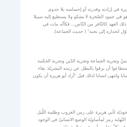
يرة في إرادته وقدرته أو إحساسه بلا جدوى
 هو في جمود الصّخرة لا يشكو ولا يستطيع إليه سبيلا
ذلك العهد كالنّافر من النّاس… فكأنّه مات في
ّل انحداره إلى نحبه” ( حديث الجماعة).
سّ وتجربة الجماعة وتجربة الدّين وتجربة الحكمة
تطاعوا أن يرقوا بالبطل عن رتبته البشريّة: بقاء
نا وانتهى انسانا لذلك قيل ”أراد أبو هريرة أن يكون
لوجوديّة لأبي هريرة على زمن الغروب وظلمة اللّيل
النّهاية رمز لمأساويّة الوضع الانسانيّ في الوجود
 في كلّ تجارب أبي هريرة الوجوديّة.