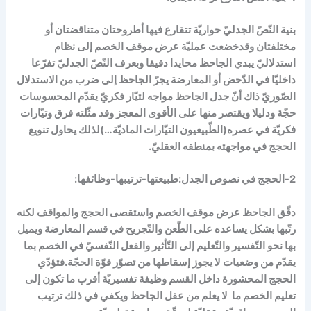
بنية النّصّ الجدليّ حواريّة تتقارع فيها أطروحتان متناقضتان أو
مختلفتان وقد
خضعت عمليّة عرض موقف الخصم إلى نظام
استدلاليّ يبدي الجاحظ محايدا دقيقا وبعرف النّصّ الجدليّ تفرّعا
داخليّا في الدّحض أو المعارضة يجرّ الجاحظ إلى ضرب من الاستدلال
الصّوريّ ذاك أنّ جدل الجاحظ مواجه لتيّار فكريّ يقدّم المحسوسات
حجّة ودليلا ويقتصر منها على الأقوى المعجز وقد مثّلته فرق وتيّارات
فكريّة في عصره(الطّبيعيون التيّارات الماديّة…)لذلك يحاول تنويع
الحجج في مواجهته بمنطقه العقليّ.
2-الحجج في نصوص الجدل:طبيعتها-ترتيبها-وظائفها:
دقّق الجاحظ عرض موقف الخصم واستقصى الحجج والمواقف لكن
ه
رتّبها
بشكل يساعده على الطّعن والتّجريح في قسم المعارضة ويميل
بها نحو التّفسير والتّعليم إلى التّأثير والفعل النّفسيّ في الخصم بما
يقدّم من وضعيات لا يجوز إسقاطها من تصوّر قوّة الحجّة.فتؤدّي
الحجج المحشورة داخل القسم وظيفة تفسيريّة أقرب ما تكون إلى
تعليم الخصم ما لا يعلم من عقل الجاحظ ويكفي في ذلك ترتيب