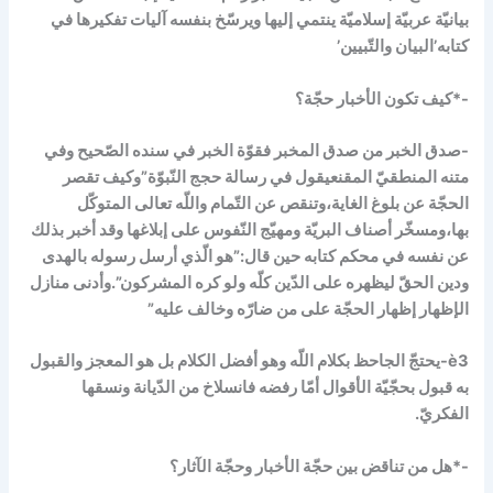
بيانيّة عربيّة إسلاميّة ينتمي إليها ويرسّخ بنفسه آليات تفكيرها في
كتابه’البيان والتّبيين’
-*كيف تكون الأخبار حجّة؟
-صدق الخبر من صدق المخبر فقوّة الخبر في سنده الصّحيح وفي
متنه المنطقيّ المقنع
يقول في رسالة حجج النّبوّة”وكيف تقصر
الحجّة عن بلوغ الغاية،وتنقص عن التّمام واللّه تعالى المتوكّل
بها،ومسخّر أصناف البريّة ومهيّج النّفوس على إبلاغها وقد أخبر بذلك
عن نفسه في محكم كتابه حين قال:”هو الّذي أرسل رسوله بالهدى
ودين الحقّ ليظهره على الدّين كلّه ولو كره المشركون”.وأدنى منازل
الإظهار إظهار الحجّة على من ضارّه وخالف عليه”
è
3-يحتجّ الجاحظ بكلام اللّه وهو أفضل الكلام بل هو المعجز والقبول
به قبول بحجّيّة الأقوال أمّا رفضه فانسلاخ من الدّيانة ونسقها
الفكريّ.
-*هل من تناقض بين حجّة الأخبار وحجّة الآثار؟