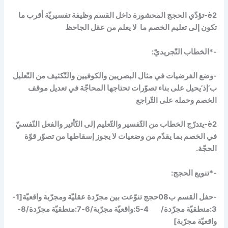
è
2-تؤدّي الحجج المحشورة داخل القسم وظيفة تفسيريّة أقرب ما
تكون إلى تعليم الخصم ما لا يعلم من عقل الجاحظ
-*الخطاب التّجريديّ:
-وضع الفرضيات في مثال البصريين والكوفيين والتّكثيف من التّعليل
ب’إذ’يحيل على بناء تصوّرات تحتاجها المحاجّة في تعديل موقف
الخصم وحمله على التّراجع
è
2-يتدرّج الخطاب من التّفسير والتّعليم إلى التّأثير والفعل النّفسيّ
في الخصم بما يقدّم من وضعيات لا يجوز إسقاطها من تصوّر قوّة
الحجّة.
-*تنويع الحجج:
-حفل القسم ب08حجج تنوّعت بين مجرّدة عقليّة ومجرّبة واقعيّة[1-
3:منطقيّة مجرّدة/ 4-5:واقعيّة مجرّبة/6-7:منطقيّة مجرّدة/8-
واقعيّة مجرّبة]