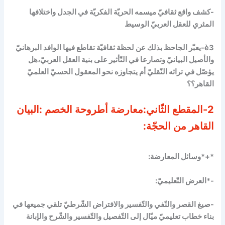
-كشف واقع ثقافيّ ميسمه الحريّة الفكريّة في الجدل واختلافها
المثري للعقل العربيّ الوسيط
è
3-يعبّر الجاحظ بذلك عن لحظة ثقافيّة تقاطع فيها الوافد البرهانيّ
والأصيل البيانيّ وتصارعا في التّأثير على بنية العقل العربيّ،هل
يؤصّل في تراثه النّقليّ أم يتجاوزه نحو المعقول الحسيّ العلميّ
القاهر؟؟
2-المقطع الثّاني:معارضة أطروحة الخصم :البيان
القاهر من الحجّة:
*+*وسائل المعارضة:
-*العرض التّعليميّ:
-صيغ القصر والنّفي والتّفسير والافتراض الشّرطيّ تلقي جميعها في
بناء خطاب تعليميّ ميّال إلى التّفصيل والتّفسير والشّرح والإبانة