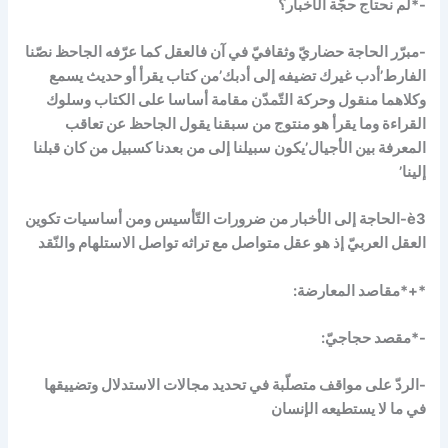
-*لم نحتاج حجّة الأخبار؟
-مبرّر الحاجة حضاريّ وثقافيّ في آن فالعقل كما عرّفه الجاحظ نصّنا
الفارط’أدب غيرك تضيفه إلى أدبك’من كتاب يقرأ أو حديث يسمع
وكلاهما منقول وحركة التّمدّن مقامة أساسا على الكتاب وسلوك
القراءة وما يقرأ هو منتوج من سبقنا يقول الجاحظ عن تعاقب
المعرفة بين الأجيال’يكون سبيلنا إلى من بعدنا كسبيل من كان قبلنا
إلينا’
è
3-الحاجة إلى الأخبار من ضرورات التّأسيس ومن أساسيات تكوين
العقل العربيّ إذ هو عقل متواصل مع تراثه تواصل الاستلهام والنّقد
*+*مقاصد المعارضة:
-*مقصد حجاجيّ:
-الردّ على مواقف متصلّبة في تحديد مجالات الاستدلال وتضييقها
في ما لا يستطيعه الإنسان