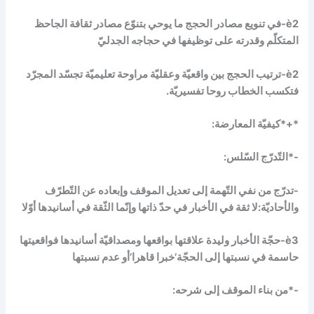
è
2-في تنويع مصادر الحجج ما يوحي بتنوّع مصادر ثقافة الجاحظ
المتكلّم وقدرته على توظيفها في حجاجه الجدليّ
è
2-ترتيب الحجج بين واقعيّة وعقليّة مراوحة تعليميّة تجسّد المجرّد
فتكسب الخطاب روحا تفسيريّة.
*+*كيفيّة المعارضة:
-*التّدرّج السّلس:
-تدرّج من نفي التّهمة إلى تعديل الموقف وإبعاده عن التّطرّف
والأحاديّة:لا ثقة في الأخبار في حدّ ذاتها وإنّما الثّقة في أسانيدها أوّلا
è
3-حجّة الأخبار وليدة علاقتها بواقعها ومصداقيّة أسانيدها فواقعيتها
حاسمة في نسبتها إلى الحجّة’خبرا قاهرا’أو عدم نسبتها
-*من بناء الموقف إلى شرحه: