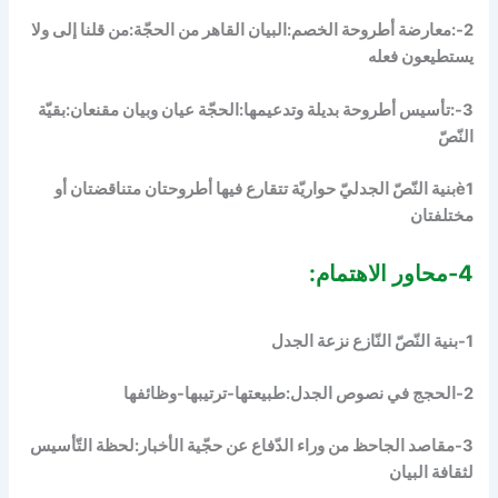
2-:
معارضة أطروحة الخصم
:البيان القاهر من الحجّة:
من قلنا إلى ولا
يستطيعون فعله
3-:
تأسيس أطروحة بديلة وتدعيمها
:الحجّة عيان وبيان مقنعان:
بقيّة
النّصّ
è
1بنية النّصّ الجدليّ حواريّة تتقارع فيها أطروحتان متناقضتان أو
مختلفتان
4-محاور الاهتمام:
1-بنية النّصّ النّازع نزعة الجدل
2-الحجج في نصوص الجدل:طبيعتها-ترتيبها-وظائفها
3-مقاصد الجاحظ من وراء الدّفاع عن حجّية الأخبار:لحظة التّأسيس
لثقافة البيان