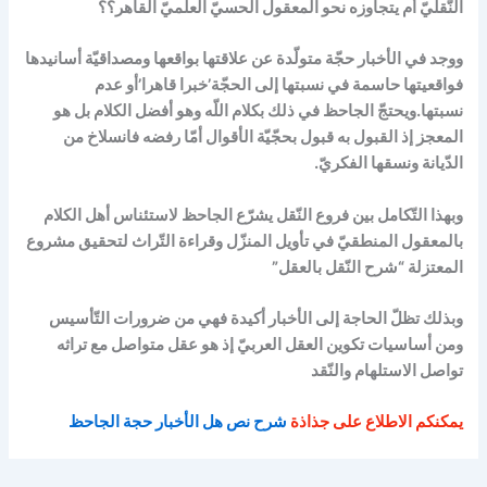
النّقليّ أم يتجاوزه نحو المعقول الحسيّ العلميّ القاهر؟؟
ووجد في الأخبار حجّة متولّدة عن علاقتها بواقعها ومصداقيّة أسانيدها
فواقعيتها حاسمة في نسبتها إلى الحجّة’خبرا قاهرا’أو عدم
نسبتها.و
يحتجّ الجاحظ في ذلك بكلام اللّه وهو أفضل الكلام بل هو
المعجز إذ القبول به قبول بحجّيّة الأقوال أمّا رفضه فانسلاخ من
الدّيانة ونسقها الفكريّ.
وب
هذا التّكامل بين فروع النّقل يشرّع الجاحظ لاستئناس أهل الكلام
بالمعقول المنطقيّ في تأويل المنزّل وقراءة التّراث لتحقيق مشروع
المعتزلة “شرح النّقل بالعقل”
وبذلك تظلّ الحاجة إلى الأخبار أكيدة فهي من ضرورات التّأسيس
ومن أساسيات تكوين العقل العربيّ إذ هو عقل متواصل مع تراثه
تواصل الاستلهام والنّقد
يمكنكم الاطلاع على جذاذة
شرح نص هل الأخبار حجة الجاحظ