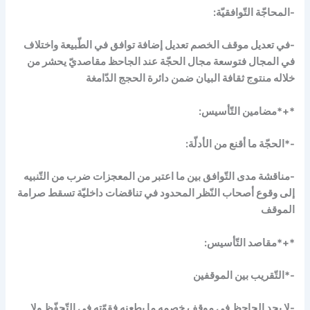
-المحاجّة التّوافقيّة:
-في تعديل موقف الخصم تعديل إضافة توافق في الطّبيعة واختلاف
في المجال فتوسعة مجال الحجّة عند الجاحظ مقاصديّ يحشر من
خلاله منتوج ثقافة البيان ضمن دائرة الحجج الدّامغة
*+*مضامين التّأسيس:
-*الحجّة ما أقنع من الأدلّة:
-مناقشة مدى التّوافق بين ما اعتبر من المعجزات ضرب من التّنبيه
إلى وقوع أصحاب النّظر المحدود في تناقضات داخليّة تسقط صرامة
الموقف
*+*مقاصد التّأسيس:
-*التّقريب بين الموقفين
-لا يجد الجاحظ في موقف خصمه ما يطعنه فقوّته في التّحفّظ ولا