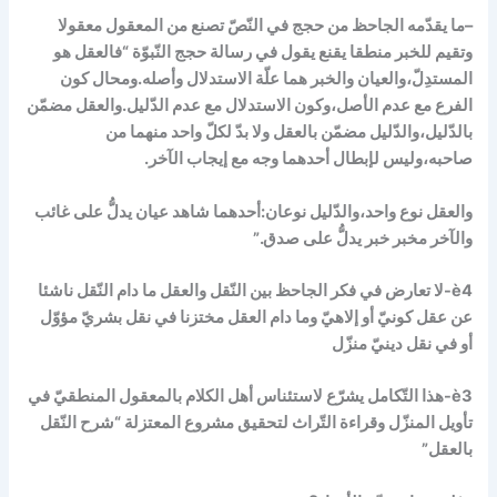
–
ما يقدّمه الجاحظ من حجج في النّصّ تصنع من المعقول معقولا
وتقيم للخبر منطقا يقنع يقول في رسالة حجج النّبوّة
“فالعقل هو
المستدِلّ،والعيان والخبر هما علّة الاستدلال وأصله
.ومحال كون
الفرع مع عدم الأصل،وكون الاستدلال مع عدم الدّليل.
والعقل مضمّن
بالدّليل،والدّليل مضمّن بالعقل
ولا بدّ لكلّ واحد منهما من
صاحبه،وليس لإبطال أحدهما وجه مع إيجاب الآخر.
والعقل نوع واحد،
والدّليل نوعان:أحدهما شاهد عيان يدلُّ على غائب
والآخر مخبر خبر يدلُّ على صدق
.”
è
4-لا تعارض في فكر الجاحظ بين النّقل والعقل ما دام النّقل ناشئا
عن عقل كونيّ أو إلاهيّ وما دام العقل مختزنا في نقل بشريّ مؤوّل
أو في نقل دينيّ منزّل
è
3-هذا التّكامل يشرّع لاستئناس أهل الكلام بالمعقول المنطقيّ في
تأويل المنزّل وقراءة التّراث لتحقيق مشروع المعتزلة “شرح النّقل
بالعقل”