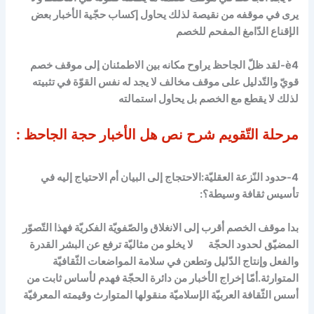
يرى في موقفه من نقيصة لذلك يحاول إكساب حجّية الأخبار بعض
الإقناع الدّامغ المفحم للخصم
è4-لقد ظلّ الجاحظ يراوح مكانه بين الاطمئنان إلى موقف خصم
قويّ والتّدليل على موقف مخالف لا يجد له نفس القوّة في تثبيته
لذلك لا يقطع مع الخصم بل يحاول استمالته
مرحلة التّقويم
شرح نص هل الأخبار حجة الجاحظ
:
4-حدود النّزعة العقليّة:الاحتجاج إلى البيان أم الاحتياج إليه في
تأسيس ثقافة وسيطة؟:
بدا موقف الخصم أقرب إلى الانغلاق والصّفويّة الفكريّة فهذا التّصوّر
المضيّق لحدود الحجّة لا يخلو من مثاليّة ترفع عن البشر القدرة
والفعل وإنتاج الدّليل وتطعن في سلامة المواضعات الثّقافيّة
المتوارثة.أمّا إخراج الأخبار من دائرة الحجّة فهدم لأساس ثابت من
أسس الثّقافة العربيّة الإسلاميّة منقولها المتوارث وقيمته المعرفيّة