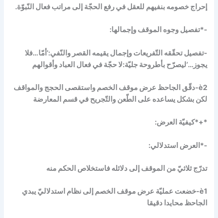
إحراج خصومه بنفيهم للعقل في رفع الحجّة إلى مراتب فعال النّبوّة.
-*تفصيل وجوه الموقف وإجمالها:
-تفصيل تحقّقه التّفريعات وإجمال يقيمه القصر والنّفي:’أمّا…فلا
يجوز…’ليصرّح بأطروحة جليّة:لا حجّة في فعال العباد وأقوالهم
è
2-دقّق الجاحظ عرض موقف الخصم واستقصى الحجج والمواقف
لكن بشكل يساعده على الطّعن والتّجريح في قسم المعارضة
*+*كيفيّة العرض:
-*العرض استدلالي:
تدرّج ثلاثيّ من الموقف إلى دلائله فاستخلاص الحكم منه
è
1-خضعت عمليّة عرض موقف الخصم إلى نظام استدلاليّ يبدي
الجاحظ محايدا دقيقا