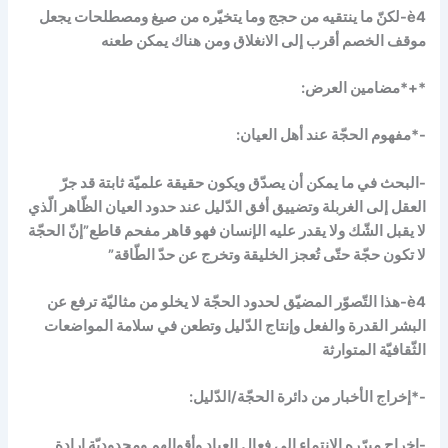
è
4-لكنّ ما ينتقيه من حجج وما يتخيّره من صيغ ومصطلحات يجعل
موقف الخصم أقرب إلى الانغلاق ومن هناك يمكن طعنه
*+*مضامين العرض:
-*مفهوم الحجّة عند أهل العيان:
-البحث في ما يمكن أن يصدّق ويكون حقيقة علميّة ثابتة قد جرّ
العقل إلى الغربلة وتضييق أفق الدّليل عند حدود العيان الظّاهر الّذي
لا يقبل الشّك ولا يقدر عليه الإنسان فهو قاهر مفحم قاطع”إنّ الحجّة
لا تكون حجّة حتّى تُعجز الخليقة وتخرج عن حدّ الطّاقة”
è
4-هذا التّصوّر المضيّق لحدود الحجّة لا يخلو من مثاليّة ترفع عن
البشر القدرة والفعل وإنتاج الدّليل وتطعن في سلامة المواضعات
الثّقافيّة المتوارثة
-*إخراج الأخبار من دائرة الحجّة/الدّليل:
-إخراج مبرّره الانتماء إلى فعال العباد وأقوالهم ومحدوديّة إرادة