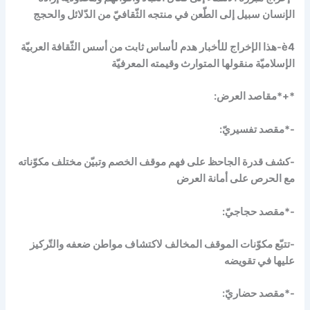
الإنسان سبيل إلى الطّعن في منتجه الثّقافيّ من الدّلائل والحجج
è
4-هذا الإخراج للأخبار هدم لأساس ثابت من أسس الثّقافة العربيّة
الإسلاميّة منقولها المتوارث وقيمته المعرفيّة
*+*مقاصد العرض:
-*مقصد تفسيريّ:
-كشف قدرة الجاحظ على فهم موقف الخصم وتبيّن مختلف مكوّناته
مع الحرص على أمانة العرض
-*مقصد حجاجيّ:
-تتبّع مكوّنات الموقف المخالف لاكتشاف مواطن ضعفه والتّركيز
عليها في تقويضه
-*مقصد حضاريّ: