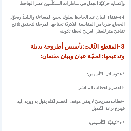
وإكسابه حركيّة الجدل في مناظرات المتكلّمين عصر الجاحظ
è
4-ثقفاة البيان عند الجاحظ سلوك يجمع المساءلة والشّكّ ويحوّل
الحجاج ضربا من المقابسة الفكريّة تحتاجها المرحلة لتحقيق تلاقح
ثقافيّ مثر للعقل العربيّ لحظة تكوينه
3-المقطع الثّالث:تأسيس أطروحة بديلة
وتدعيمها:الحجّة عيان وبيان مقنعان:
*+*وسائل التّأسيس:
-القصر والخطاب المباشر:
-خطاب تصريحيّ لا ينفي موقف الخصم لكنّه يقبل به ويزيد إليه
فينزع نزعة التّعديل
*+*كيفيّة التّأسيس: