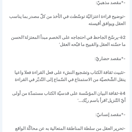
-*مقصد مذهبيّ:
-توضيح قراءة اعتزاليّة توسّطت في الأخذ من كلّ مصدر بما يناسب
العقل ويوافق أقيسته
è
2-يرسّخ الجاحظ في احتجاجه على الخصم مبدأ المعتزلة’الحسن
ما حسّنه العقل والقبيح ما قبّحه العقل’
-*مقصد حضاريّ:
-تثبيت ثقافة الكتاب وتشجيع النشء على فعل القراءة فعلا واعيا
ينقل الشّخصيّة من الاستمتاع في السّماع إلى التّدبّر في القراءة
è
4-ثقافة البيان المؤسّسة على قدسيّة الكتاب مستمدّة من أولى
أيّ التّنزيل’اقرأ باسم ربّك…’
-*مقصد إنسانيّ:
-تحرير العقل من سلطة المناطقة المتعالية به عن محاكّة الواقع