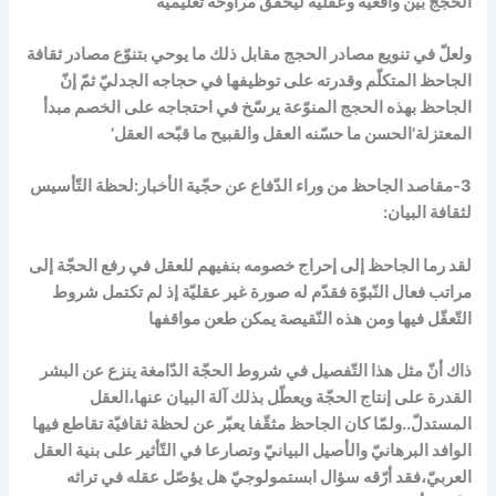
الحجج بين واقعيّة وعقليّة ليحقّق مراوحة تعليميّة
ولعلّ في تنويع مصادر الحجج مقابل ذلك ما يوحي بتنوّع مصادر ثقافة
الجاحظ المتكلّم وقدرته على توظيفها في حجاجه الجدليّ ثمّ إنّ
الجاحظ بهذه الحجج المنوّعة يرسّخ في احتجاجه على الخصم مبدأ
المعتزلة’الحسن ما حسّنه العقل والقبيح ما قبّحه العقل’
3-مقاصد الجاحظ من وراء الدّفاع عن حجّية الأخبار:لحظة التّأسيس
لثقافة البيان:
لقد رما الجاحظ إلى إحراج خصومه بنفيهم للعقل في رفع الحجّة إلى
مراتب فعال النّبوّة فقدّم له صورة غير عقليّة إذ لم تكتمل شروط
التّعقّل فيها ومن هذه النّقيصة يمكن طعن مواقفها
ذاك أنّ مثل هذا التّفصيل في شروط الحجّة الدّامغة ينزع عن البشر
القدرة على إنتاج الحجّة ويعطّل بذلك آلة البيان عنها،العقل
المستدلّ..ولمّا كان الجاحظ مثقّفا يعبّر عن لحظة ثقافيّة تقاطع فيها
الوافد البرهانيّ والأصيل البيانيّ وتصارعا في التّأثير على بنية العقل
العربيّ،فقد أرّقه سؤال ابستمولوجيّ هل يؤصّل عقله في تراثه