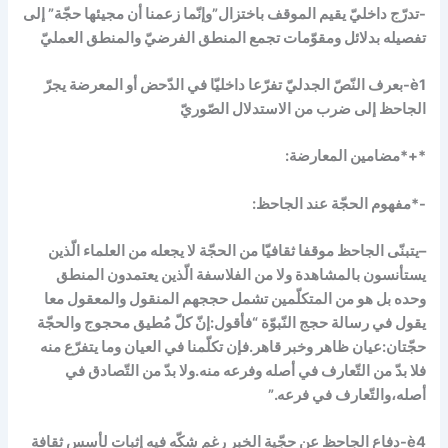
-تدرّج داخليّ يقيم الموقف باختزال”وإنّما زعمنا أن مجيئها حجّة” إلى
تفصيله بدلائل ومقوّمات تجمع المنطق الفرضيّ والمنطق العمليّ
è
1-بعرف النّصّ الجدليّ تفرّعا داخليّا في الدّحض أو المعرضة يجرّ
الجاحظ إلى ضرب من الاستدلال الصّوريّ
*+*مضامين المعارضة:
-*مفهوم الحجّة عند الجاحظ:
–
يتبنّى الجاحظ موقفا ثقافيّا من الحجّة لا يجعله من العلماء الّذين
يستأنسون بالمشاهدة ولا من الفلاسفة الّذين يعتمدون المنطق
وحده بل هو من المتكلّمين تشمل حججهم المنقول والمعقول معا
يقول في رسالة حجج النّبوّة “فأقول:
إنّ كلّ مُطيق محجوج والحجّة
حجّتان:عيان ظاهر وخبر قاهر
.فإن تكلّمنا في العيان وما يتفرّع منه
فلا بدّ من التّعارف في أصله وفرعه منه.ولا بدّ من التّصادق في
أصله،والتّعارف في فرعه.”
è
4-دفاع الجاحظ عن حجّية الخبر رغم شكّه فيه إثبات لأسس ثقافة