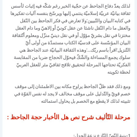
لذلك يعدّ دفاع الجاحظ عن حجّية الخبر رغم شكّه فيه إثبات لأسس
ثقافة بيانيّة عربيّة إسلاميّة ينتمي إليها ويرسّخ بنفسه آليات تفكيرها
في كتابه’البيان والتّبيين’ولا تعارض في فكر الجاحظ بين النّقل
والعقل ما دام النّقل ناشئا عن عقل كونيّ أو إلاهيّ وما دام العقل
مختزنا في نقل بشريّ مؤوّل أو في نقل دينيّ منزّل ومعلوم أنّ
ثقافة
البيان المؤسّسة على قدسيّة الكتاب مستمدّة من أولى أيّ
التّنزيل’اقرأ باسم ربّك…’
وهذه ال
ثقافة البيانيّة عند الجاحظ هي
سلوك يجمع المساءلة والشّكّ فيحوّل الحجاج ضربا من المقابسة
الفكريّة تحتاجها المرحلة لتحقيق تلاقح ثقافيّ مثر للعقل العربيّ
لحظة تكوينه
ومع ذلك فقد ظلّ الجاحظ يراوح مكانه بين الاطمئنان إلى موقف
خصم قويّ والتّدليل على موقف مخالف لا يجد له نفس القوّة في
تثبيته لذلك لا يقطع مع الخصم بل يحاول استمالته
مرحلة التّأليف
شرح نص هل الأخبار حجة الجاحظ
:
1-بنية النّصّ النّازع نزعة الجدل: