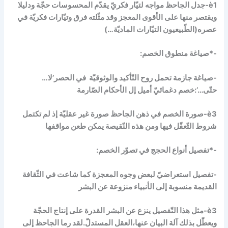
è
1-جدل الجاحظ مواجه لتيّار فكريّ يقدّم المحسوسات حجّة ودليلا
ويقتصر منها على الأقوى المعجز وقد مثّلته فرق وتيّارات فكريّة في
عصره(الطّبيعيون التيّارات الماديّة…)
-*صياغة منطوق الخصم:
-صياغة جازمة تحمل روح التّأكيد والوثوقيّة في الحصر’لا…
حتّى…’:خصم دغمائيّ أميل إل الأحكام الصّارمة
è
3-صورة الخصم في ذهن الجاحظ صورة غير عقليّة إذ لم تكتمل
شروط التّعقّل فيها ومن هذه النّقيصة يمكن طعن مواقفها
-*تفصيل أنواع الحجج في تصوّر الخصم:
-تفصيل استعراضيّ لبعض وجوه المعجزة كما شاعت في الثّقافة
القديمة منسوبة إلى الأنبياء منزوعة عن البشر
è
3-مثل هذا التّفصيل ينزع عن البشر القدرة على إنتاج الحجّة
ويعطّل بذلك آلة البيان عنها،العقل المستدلّ.لقد رما الجاحظ إلى