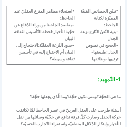
*تبيّن الخصائص الفنيّة
*استجلاء مظاهر المنزع العقليّ عند
المميّزة لكتابة
الجاحظ:
الجاحظ:
-مقاصد الجاحظ من وراء الدّفاع عن
-بنية النّصّ النّازع نزعة
حجّية الأخبار:لحظة التّأسيس لثقافة
الجدل
البيان
-الحجج في نصوص
-حدود النّزعة العقليّة:الاحتجاج إلى
الجدل:طبيعتها-
البيان أم الاحتياج إليه في تأسيس
ترتيبها-وظائفها
ثقافة وسيطة؟
1-التّمهيد:
ما هي الحجّة؟ومتى تكون حجّة؟وما الّذي يجعلها حجّة؟
أسئلة طرحت على العقل العربيّ في عصر الجاحظ لمّا تكاثفت
حركة الجدل وصارت كلّ فرقة تدافع عن حجّيّة وسائلها بين نقل
الأخبار وابتكار الدّلائل المنطقيّة واستقراء التّجارب الحسيّة؟