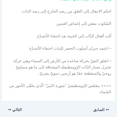
احكم الانتقال إلى الغلق من رصد الخارج إلى رصد الذات.
السّكوت مفض إلى إغماض العينين
آلت أفعال الذّات إلى الخيبة بعد اختفاء الأشباح.
– اعتمد جبران أسلوب الحصر لإثبات اختفاء الأشباح
– انغلق النصّ بحركة صاعدة من الأرض إلى السماء وهي حركة
تختزل مسار الذّات الرّومنطيقيّة المشتاقة إلى ما هو سماويّ
روحيّ والمنقطعة عمّا هو أرضي دنيويّ بشريّ.
===> يتقمّص الرّومنطيقيّ “صورة النّبيّ” الّذي يتلقّى الأمور من
السّماء.
السابق
التالي