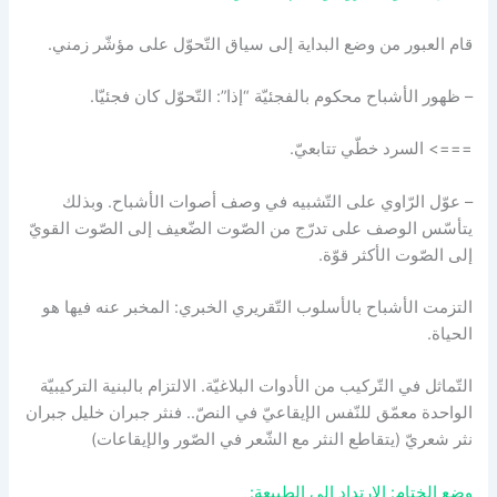
قام العبور من وضع البداية إلى سياق التّحوّل على مؤشّر زمني.
– ظهور الأشباح محكوم بالفجئيّة “إذا”: التّحوّل كان فجئيّا.
===> السرد خطّي تتابعيّ.
– عوّل الرّاوي على التّشبيه في وصف أصوات الأشباح. وبذلك
يتأسّس الوصف على تدرّج من الصّوت الضّعيف إلى الصّوت القويّ
إلى الصّوت الأكثر قوّة.
التزمت الأشباح بالأسلوب التّقريري الخبري: المخبر عنه فيها هو
الحياة.
التّماثل في التّركيب من الأدوات البلاغيّة. الالتزام بالبنية التركيبيّة
الواحدة معمّق للنّفس الإيقاعيّ في النصّ.. فنثر جبران خليل جبران
نثر شعريّ (يتقاطع النثر مع الشّعر في الصّور والإيقاعات)
وضع الختام: الارتداد إلى الطبيعة: