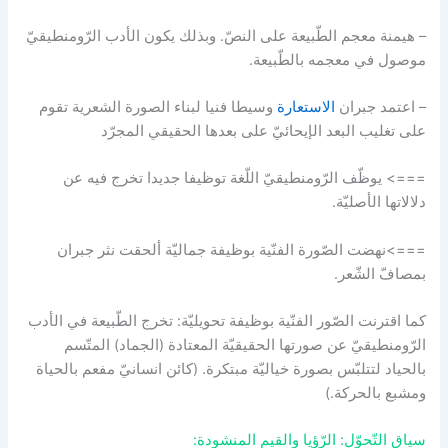
– هيمنة معجم الطّبيعة على النصّ. وبذلك يكون الأدب الرّومنطيقيّ
موصول في معجمه بالطّبيعة.
– اعتمد جبران
الاستعارة
وسيطا فنيا لبناء الصورة الشعرية تقوم
على تغليب البعد الإيحائيّ على بعدها الحقيقي المجرّد
===> يوظّف الرّومنطيقيّ اللّغة توظيفا جديدا تخرج فيه عن
دلالاتها الأصليّة.
===>نهضت الصّورة الفنّية بوظيفة جماليّة ألحقت نثر جبران
بمصافّ الشّعر.
كما اقترنت الصّور الفنّية بوظيفة تحويليّة: تخرج الطّبيعة في الأدب
الرّومنطيقيّ عن صورتها الحقيقيّة المعتادة (الجماد) المتّسم
بالحياد لتتلبّس بصورة خياليّة مبتكرة. (كائن انسانيّ مفعم بالحياة
ومشبع بالحركة.)
سياق التّحوّل: الرّؤيا والقيم المنشودة: