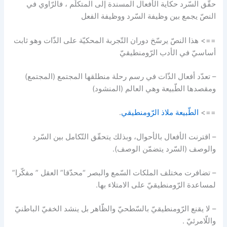
حقّق السّرد حكاية الأفعال المسندة إلى المتكلّم ، فالرّاوي في
النصّ يجمع بين وظيفة السّرد ووظيفة الفعل
==> هذا النصّ يرسّخ دوران التّجربة المحكيّة على الذّات وهو ثابت
أساسيّ في الأدب الرّومنطيقيّ
– تعدّد أفعال الذّات في رسم رحلة منطلقها المجتمع (المجتمع)
ومقصدها الطّبيعة وهي العالم (المنشود)
==>
الطّبيعة ملاذ الرّومنطيقي
.
– اقترنت الأفعال بالأحوال، وبذلك يتحقّق التّكامل بين السّرد
والوصف (السّرد يتضمّن الوصف).
– تضافرت مختلف الملكات السّمع والبصر “محدّقا” العقل ” مفكّرا”
لمساعدة الرّومنطيقيّ على الامتلاء بها.
– لا يقنع الرّومنطيقيّ بالسّطحيّ والظّاهر بل ينشد الخفيّ الباطنيّ
واللّامرئيّ .