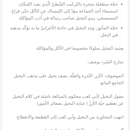
حجّة منطقيّة منجزة بالتّركيب الشّطيّ الّذي يفيد الإمكان:
استسقاء أحد الجماعة مؤدّ إلى الإمساك عن الأكل حتّى فراغ
المستسقي: يبدو البخيل صاحب رسالة في أدب المؤاكلة
حجّة المأثور: وجد البخيل في حادثة الأعرابيّ ما به يؤكّد مذهبه
في البخل.
يعتمد البخيل سلوكا مخصوصا في الأكل والمؤاكلة
تمازج السّرد بوصف:
الموصوف: الأرز: النّدرة والقلّة، يصف يحيل على مذهب البخيل
الجامع المانع.
مقول البخيل لأبي كعب محكوم بالمبالغة ناشئة في كلام البخيل
عن تعظيم حبّة الأرزّ ( عناية البخيل بصغائر الأمور)
انتهت المحاورة بين البخيل وأبي كعب إلى القطيعة والانقطاع