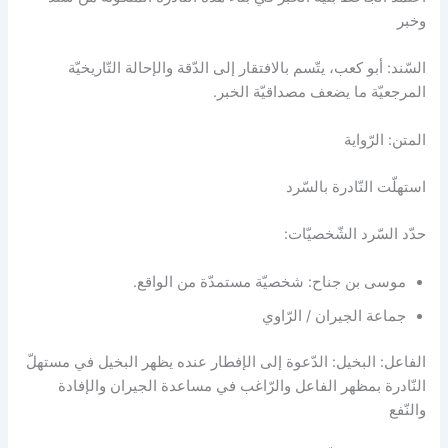
وخبر
السّند: أبو كعب، يتّسم بالافتقار إلى الدّقة والإحالة التّاريخيّة
المرجعيّة ما يضعف مصداقيّة الخبر.
المتن: الرّواية
استهلّت النّادرة بالسّرد
حدّد السّرد الشّخصيّات:
موسى بن جناح: شخصيّة مستمدّة من الواقع.
جماعة الجيران / الرّاوي
الفاعل: البخيل: الدّعوة إلى الإفطار عنده يظهر البخيل في مستهلّ
النّادرة بمظهر الفاعل والرّاغب في مساعدة الجيران والإفادة
والنّفع