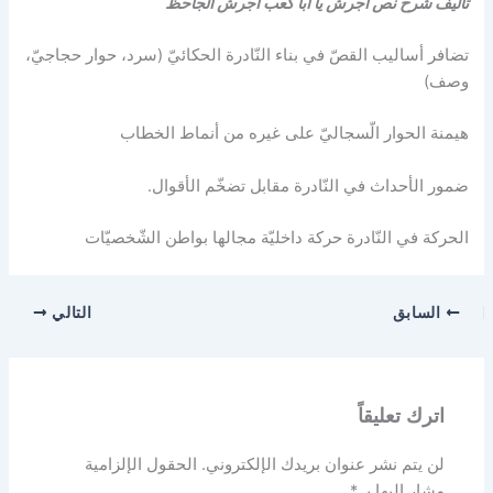
تأليف شرح نص اجرش يا أبا كعب اجرش الجاحظ
تضافر أساليب القصّ في بناء النّادرة الحكائيّ (سرد، حوار حجاجيّ،
وصف)
هيمنة الحوار الّسجاليّ على غيره من أنماط الخطاب
ضمور الأحداث في النّادرة مقابل تضخّم الأقوال.
الحركة في النّادرة حركة داخليّة مجالها بواطن الشّخصيّات
السابق
التالي
اترك تعليقاً
لن يتم نشر عنوان بريدك الإلكتروني.
الحقول الإلزامية
مشار إليها بـ
*