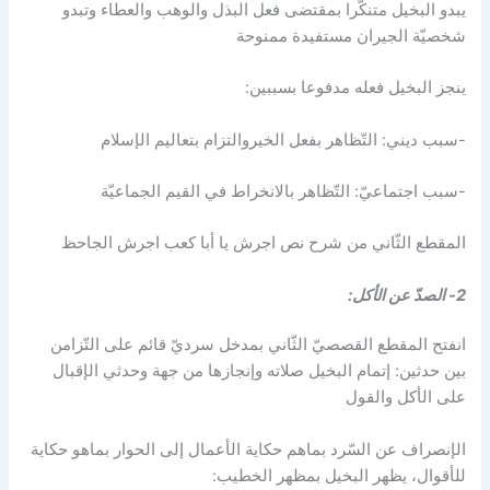
يبدو البخيل متنكّرا بمقتضى فعل البذل والوهب والعطاء وتبدو
شخصيّة الجيران مستفيدة ممنوحة
ينجز البخيل فعله مدفوعا بسببين:
-سبب ديني: التّظاهر بفعل الخيروالتزام بتعاليم الإسلام
-سبب اجتماعيّ: التّظاهر بالانخراط في القيم الجماعيّة
المقطع الثّاني من شرح نص اجرش يا أبا كعب اجرش الجاحظ
2- الصدّ عن الأكل:
انفتح المقطع القصصيّ الثّاني بمدخل سرديّ قائم على التّزامن
بين حدثين: إتمام البخيل صلاته وإنجازها من جهة وحدثي الإقبال
على الأكل والقول
الإنصراف عن السّرد بماهم حكاية الأعمال إلى الحوار بماهو حكاية
للأقوال، يظهر البخيل بمظهر الخطيب: