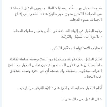
فجمع البخيل بين الطّلب وتعليله: الطلب ، ينهى البخيل الجماعة
من العجلة / التّعليل منجز بخبر طلبيّ هدفه السّعي إلى إقناع
الجماعة بسوء العجلة.
رغبة البخيل في إلهاء الجماعة عن الأكل بتقييم سلوك العجلة
(الدّعوة إلى التمهّل والتّريّث
توظيف الاستفهام المحقّق للتّذكير.
احتجّ البخيل بحجّة قوليّة مستمدّة من النصّ بوصفه سلطة ثقافيّة
ذات سلطان على عقول المسلمين فيكون تعامل البخيل مع النصّ
القرآني محكوما بالمنفعة والمصلحة أي هو مجرّد وسيلة لتحقيق
غاية البخيل.
أقام البخيل خطابه الحجاجيّ على ثنائيّة التّرغيب والتّرهيب
عوّل البخيل في ذلك على :