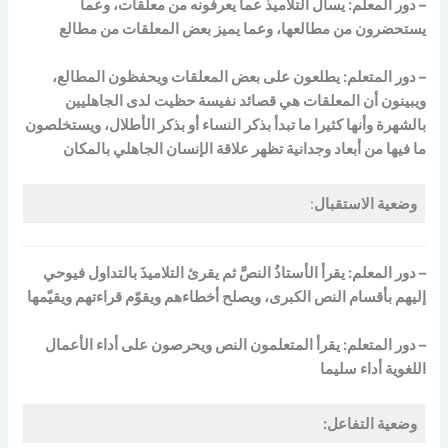
– دور المعلّم: يسأل التلاميذ عما يعرفونه من معلقات، وعما
يستحضرون من مطالعها، وعما يميز بعض المعلقات من مطالع
– دور المتعلم: يطلعون على بعض المعلقات ويحفظون المطالع،
ويبينون أن المعلقات هي قصائد نفيسة حظيت لدى الجاهليين
بالشهرة وأنها كثيرا ما تبدأ بذكر النساء أو بذكر الأطلال، ويستخلصون
ما فيها من أبعاد وجدانية تظهر علاقة الإنسان الجاهلي بالمكان
وضعية الاستقبال
:
– دور المعلم: يقرأ الأستاذُ النصَّ ثم يقرئ التلاميذَ بالتداول فيوحي
إليهم بأقسام النص الكبرى، ويصلح أخطاءهم ويقوّم قراءتهم ويقيّمها
– دور المتعلم: يقرأ المتعلمون النص ويحرصون على أداء الأعمال
اللغوية أداء سليما
وضعية التفاعل: