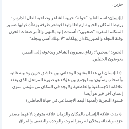
حزين.
الإنسان
: اسم العلم: “خولة”: حبيبة الشاعر وصاحبة الطل الدارس:
يرتبط المكان بالحبيبة ارتباطا وثيقا فيشعر طرفة بوطأة غيابها
ضمير
المتكلم المفرد: “صحبـ
ي
“: أسندت إليه بالنهي والأمر صفات الحزن
وقلة التجلد والصبر يكادان يهلكانه “لا تهلك أسى وتجلد”
الجمع: “صحبي”: رفاق يصبرون الشاعر ويدعونه إلى الصبر،
يعوضون الخليلين.
←
الإنسان في هذا المشهد الوجداني بين عاشق حزين وحبيبة غائبة
وأصحاب يسلّون: وما يجمع بين هؤلاء هو صورة المرتحل الذي يفقد
علاقاته الاجتماعية والعاطفية ولا يجد في المكان من مؤنس سوى
إنسان آخر خَبِر هو أيضا
قسوة التجربة (أهمية البعد الاجتماعي في حياة الجاهلي)
←
بدت علاقة الإنسان بالمكان والزمان علاقة متوترة،لا فهما مصدر
حزنه وشقائه يمثلان له رمز الموت والوحدة والضعف والفراق