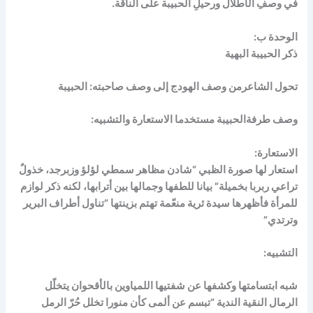
في وصفِ الأطلال ورحيلِ الحبيبة على الناقة.
الوحدة ب:
ذكر الحبيبة البهية
تحول الشاعرمن وصف الهودج إلى وصف صاحبته: الحبيبة
وصف طرفةالحبيبة مستخدما الاستعارة والتشبيه:
الاستعارة:
استعار لها صورة الظبي “شادن مظاهر سمطي لؤلؤ وزبرجد، خذولٌ
تراعي ربربا بخميلة” بيانا للطفها وجمالها بين أترابها، لكنه ذكر لوازم
للمرأة فأظهرها سيدة ثرية منعّمة تهتم بزينتها “تناول أطراف البرير
وترتدي”
التشبيه:
شبه ابتسامتها وكشفها عن شفتيها اللمياوين بالأقحوان يتخلّل
الرمال النقية الندية “تبسم عن ألمى كأن منورا تخلل حُرّ الرمل