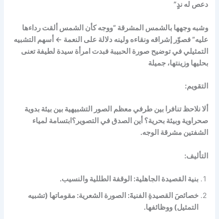
دعص له ندٍ”
وشبه وجهها بالشمس المشرقة “ووجه كأن الشمس ألقت رداءها
عليه” فصوّر إشراقه ونقاءه ولينه دلالة على النعمة
←
أسهم التشبيه
التمثيلي في توضيح صورة الحبيبة فبدت امرأة سيدة لطيفة تعنى
بحليها وزينتها، جميلة
التقويم:
ألا نلاحظ تنافرا بين طرفي معظم الصور التشبيهية بين بيئة بدوية
صحراوية وبيئة بحرية؟ أين الصدق في التصوير؟
ابتسامة لمياء
الشفتين مشرقة الوجه.
التأليف:
بنية القصيدة الجاهلية: الوقفة الطللية والنسيب.
خصائصَ القصيدةِ الفنيةَ: الصورة الشعرية: مقوماتها (تشبيه
التمثيل) ووظائفها.