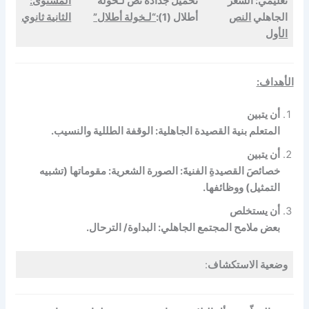
تعليمي: الشعر
تحميل جذاذة نص لـخولة
المستوى:
الجاهلي
النص
أطلال (1):
“لـخولة أطلال”
الثانية ثانوي
الأول
الأهداف:
أن يتبين
المتعلم بنية القصيدة الجاهلية: الوقفة الطللية والنسيب.
أن يتبين
خصائصَ القصيدةِ الفنيةَ: الصورة الشعرية: مقوماتها (تشبيه
التمثيل) ووظائفها.
أن يستخلص
بعض ملامح المجتمع الجاهلي: البداوة/ الترحال.
وضعية الاستكشاف
: