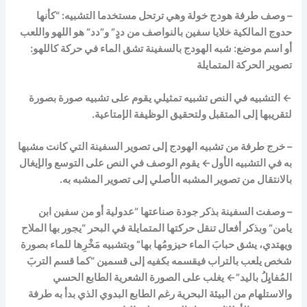
– وصف طرفة هودج خولة وهي ترتحل مستخدما التشبيه: “كأنها
حدوج المالكية خلايا سفين بالنواصف من ددٍ” و”دد” هو اللهو واللعب
أو اسم موضع: شبه الهودج بالسفينة تشق الماء في حركة كاللهو:
تصوير الحركة المتمايلة
←
التشبيه في النص تشبيه تمثيلي يقوم على تشبيه صورة بصورة
لتقريبها إلى المتقبل ولتحقيق الوظيفة الإمتاعية.
– خرج طرفة من تشبيه الهودج إلى تصوير السفينة التي كانت مشبها
به في التشبيه الأول
←
يقوم الوصف في النص على التوسع والإيغال
بالانتقال من تصوير المشبه الأصلي إلى تصوير المشبه به.
– وصفت السفينة بذكر جودة صناعتها “عدولية أو من سفين ابن
يامن” وبذكر أفعال تنقل حركتها المتمايلة في البحر “يجور بها الملاح
ويهتدي، يشق حبابَ الماء حيزومُها بها” وبتشبيه مَخْرِها للماء بصورة
شخص يلعب بالتراب فيقسمه بكفيه إلى قسمين “كما قسم التربَ
المُفايِلُ باليد”
←
يغلب على الصورة الشعرية الطابع الحسي
والاستلهام من البيئة البحرية رغم الطابع البدوي الذي بدأ به طرفة