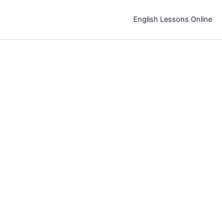
خطي
لى
English Lessons Online
لمحتوى