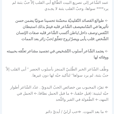
عمد الشّاعر إلى تصريع البيت الطّالع أبى القلب إلاّ حبّ بثنة لم
يرد**** سواها، وحبّ القلب بثنة لا يجـدي
←
طوالع القصائد التّقليديّة محسّنة تحسينا صوتيّا يضمن حسن
تأثيرها في السّامعيصف الشّاعر قلبه فيتمّ بذلك استبطان
النّفس:وصف داخل/باطن أكسب الشّاعر قلبه صفات الإنسان
الشّخص :قلب يأبى ويصرّ/روح تتعلّق/حبّ زائر بعد الممات
←
يعتمد الشّاعر أسلوب التّشخيص في تجسيد مشاعر تعلّقه بحبيبته
ووفائه لها
وظّف الشّاعر الخبر الطّلبيّ المنجز بأسلوب الحصر ” أبى القلب إلاّ
حبّ بثنة، لم يرد سواها” لتأكيد حبّه لها دون غيرها.
⇐ تفرّد المحبوب من خصائص الحبّ البدويّ . عدّد الشّاعر أطوار
حبّه لبثينة: (قبل خلقنا،← ما قبل الحمل نطافا،← الحمل في
المهد،← الطّفولة في القبر واللّحد
← ما بعد الموت. ⇐حب أزليّ / أبديّ دائم