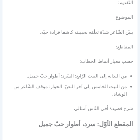
التّقديم:
الموضوع:
يبيّن الشّاعر شدّة تعلّقه بحبيبته كاشفا فرادة حبّه.
المقاطع:
حسب معيار أنماط الخطاب:
من البداية إلى البيت الرّابع: السّرد: أطوار حبّ جميل.
من البيت الخامس إلى آخر النصّ: الحوار: موقف الشّاعر من
الوشاة.
شرح قصيدة أفي النّاس أمثالي
المقطع الأوّل: سرد، أطوار حبّ جميل