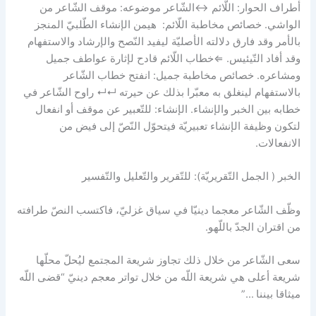
أطراف الحوار: اللّائم ↔الشّاعر موضوعه: موقف الشّاعر من
الواشي. خصائص مخاطبة اللّائم: هيمن الإنشاء الطّلبيّ المنجز
بالأمر وقد فارق دلالته الأصليّة ليفيد النّصح والإرشاد والاستفهام
وقد أفاد التّيئيس. ⇐خطاب اللّائم قادح لإثارة عواطف جميل
ومشاعره. خصائص مخاطبة جميل: انفتح خطاب الشّاعر
بالاستفهام لينغلق به معبّرا بذلك عن حيرته ↵↵ راوح الشّاعر في
خطابه بين الخبر والإنشاء. الإنشاء: للتّعبير عن موقف أو انفعال
لتكون وظيفة الإنشاء تعبيريّة فيتحوّل النّصّ إلى فيض من
الانفعالات.
الخبر ( الجمل التّقريريّة): للتّقرير والتّعليل والتّفسير
وظّف الشّاعر معجما دينيّا في سياق غزليّ، فاكتسب النصّ طرافته
من اقتران الجدّ باللّهو.
سعى الشّاعر من خلال ذلك تجاوز شريعة المجتمع ليُحلّ محلّها
شريعة أعلى هي شريعة اللّه من خلال تواتر معجم دينيّ “قضى اللّه
ميثاقا بيننا …”