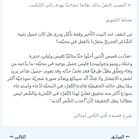
← اكتسب النصّ بذلك طابعا حجاجيّا يهدف إلى التّبكيت.
نشاط التّقويم
س:لنقف عند البيت الأخير وقفة تأمّل ونرى هل كان جميل بثينة
الشّاعر العذريّ متفرّدا بالفعل في محبّته؟
-تعدّدت قصص الّذين أحبّوا حبّا مثاليّا (قيس وليلي،عنترة
وعبلة،روميو وجولييت) فليس جميل بوحيد في محبّته-ما يدّعيه من
وفاء وتعلّق يظلّ ظرفيّا فقد تخفّ حدّته وقد تقوى-جميل شاعر يريد
لشعره الانتشار ولا شكّ أنّه سيبالغ ويقدّم صورة شعريّة نموذجيّة أكثر
ممّا ينقل حالته الحقيقيّة فائدة:التّفرّد في المحبّة ادّعاء واستدعاء
نموذج أكثر منه تحقيق فعليّ لهذا التّفرّد في التّجربة.والشّعر ليس
مطالبا بنقل الحقيقة لأن ّأعذب الشّعر أكذبه”
شرح قصيدة أفي النّاس أمثالي
السابق
التالي