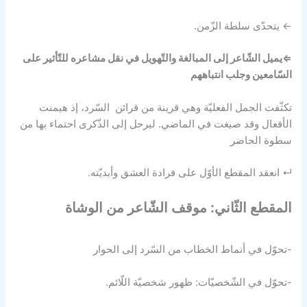
← يتحدّى سلطة الزّمن.
⇐يميل الشّاعر إلى المبالغة والتّهويل في نقل مشاعره للتّأثير على
السّامعين وجلب انتباههم
تكثّفت الجمل الفعليّة وهي قرينة من قرائن السّرد، إذ هيمنت
الأفعال وقد صيغت في الماضي. ليرحل إلى الذّكرى احتماء بها من
سطوة الحاضر
↵ انعقد المقطع الأوّل على فرادة العشق وأبديّته.
المقطع الثّاني: موقف الشّاعر من الوشاة
-تحوّل في أنماط الخطاب من السّرد إلى الحوار
-تحوّل في الشّخصيّات: ظهور شخصيّة اللّائم.