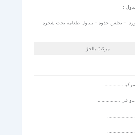
دول :
المورد – تجلس حذوه – يتناول طعامه تحت شجرة
مركبّ بالجرّ
 مركبا ……………
….و في ………………
……………………
………………………