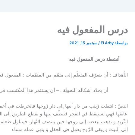
درس المفعول فيه
بواسطة
El Arby
/
سبتمبر 15, 2021
أنشطة درس المفعول فيه
الأهداف : أن يتعرّف المتعلّم إلى متمّم من المتمّمات : المفعول في
أن يحدّد أشكاله النحويّة . – أن يستثمر هذا المكتسب في 
النصّ : انتقلت زينب من دار أبيها إلى دار زوجها فانخرطت في أعما
عاتقها فهي تستيقظ في الفجر فتنظّف بيتها و تقطع الطريق إلى المورد
الثّريد و تذهب ببعضه إلى زوجها حين ينتصف النّهار. فيتناول طعا
إلى البيت و يبقى الزّوج يعمل في الحقل و ينهي عمله مساء