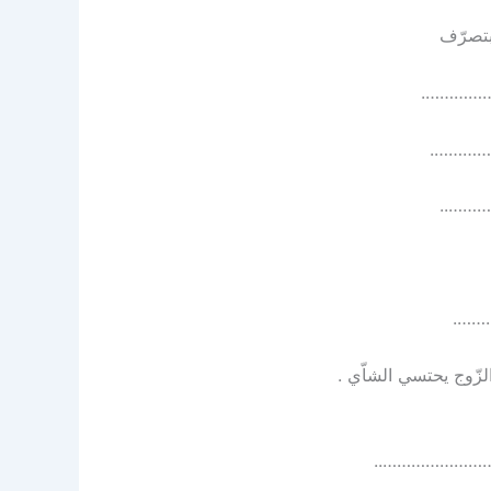
ّف
…………….
………….
……..
……….
ج يحتسي الشاّي .
………………………..