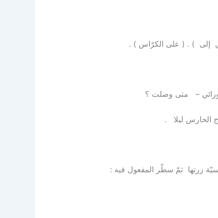
إلى ) . ( على الكرّاس ) .
ورائي – متى وصلت ؟
لحارس ليلا .
ة زرتها ثمّ سطّر المفعول فيه :