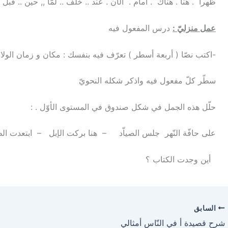
ظهرا . هنا . هناك . أمام . الآن . عند .. خلف .. لمّا ,, حين .. 
عمل منزليّ :
درس المفعول فيه
-اكتب نصّا ( أربعة أسطر ) تعرّف فيه بنفسك : مكان و زمان الو
سطّر كلّ مفعول فيه واذكر شكله النحويّ
حلّل هذه الجمل في شكل صندوق في المستوى الأوّل . :
على حافّة النّهر جلس الصياّد – هنا بركت الإبل – ابتعدت الطّ
أين وجدت الكتاب ؟
السابق
شرح قصيدة أ في النّاس أمثالي