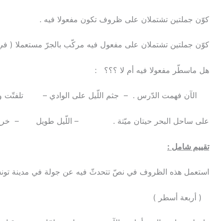
كوّن جملتين تشتملان على ظروف تكون مفعولا فيه .
كوّن جملتين تشتملان على مفعول فيه مركّب بالجرّ مستعملا ( في 
هل ماسطّر مفعولا فيه أم لا ؟؟؟ :
الآن فهمت الدّرس . – جثم اللّيل على الوادي – تلفتّت 
على ساحل البحر حيتان ميّتة . – اللّيل طويل – خرج ا
تقييم شامل :
استعمل هذه الظروف في نصّ تتحدثّ فيه عن جولة في مدينة تونسيّ
( أربعة أسطر )