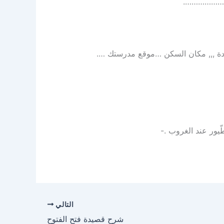
قبل ……………….
لادة ,,, مكان السكن …موقع مدرستك ….
يور عند الغروب .-
التالي
شرح قصيدة فتح الفتوح