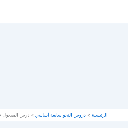
خطي
لى
لمحتوى
الرئيسية
دروس النحو سابعة أساسي
درس المفعول ف