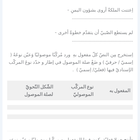
اِعتنت الملكةُ أروى بشؤون اليمنِ -
………………………………………….
لم يستطع الصّبيّ أن يتقدّم خطوةً أخرى -
………………………………………….
اِستخرج مِن النصّ كلّ مفعول بهِ ورد مُركّبًا موصوليّا وَعيّن نوعَهُ (
اِسميّ / حرفيّ ) و ضَعْ صلة الموصول في إطار و حدّد نوعَ المركّب
الإسناديّ فيها (فعليّ/ اِسميّ ) .
نوع المركّب
الشّكل النّحويّ
المفعول به
الموصوليّ
لصلة الموصول
-أنتِج جملا فعليّة يكون فيها المفعول بهِ مركّبا موصوليّا و عيّن نوعه