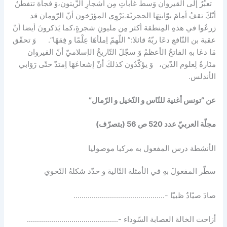
تعبُرُ إلى القيروان وَسط غاباتِ مِن أشجارِ الزّيتون،وَ فجأة تتفطّنُ
أنّكَ تقفُ أمامَ بوّابتِهَا الحجريّة.يَرْوِي المؤرّخون أنّ الرّومان قد
زرعُوا في هذهِ المِنطقة أكثر مِن مليونِ شجرةٍ،كما يَذكرونَ أيضا أنّ
عقبة بن النّافع دعَا ربّهُ قائلا:” اللّهمّ اِملأهَا عِلْمًا و فِقهًا”. وَ تحقّق
مَا دعَا بهِ الفاتحُ الأعظمُ وَ سجّلَ التّاريخُ الإسلاميّ أنّ القيروان
منَارةٌ لِعلوم الدّين، وَ يؤكّدُون كذلكَ أنّ إشعاعَهَا اِمتدّ حتّى رَوَابي
الأندلس.
عن “تونس أغنية للنّاس و النّخيل و الرّمال”
مجلّة العربيّ عدد 520 ص 56 (بتصرّف)
الأنشطة درس المفعول به مركبا موصوليا
سطّر المفعولَ بهِ في الأمثلة التّالية و حدّد شكلهُ النّحوي
صادَ صيّادٌ ظبيّا -………………………………………
أزاحت الخالة العصابة السّوداء -………………………………………