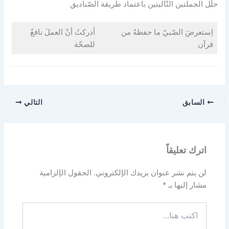
حلّل الجملتين التّاليتين باعتماد طريقة الصّناديق
اِستعرضَ الصّبيّ ما حفظهُ من
أدركتُ أنّ العملَ نافعٌ
قرآن
للصحّة
السابق
التالي
اترك تعليقاً
لن يتم نشر عنوان بريدك الإلكتروني.
الحقول الإلزامية
مشار إليها بـ
*
اكتب
هنا...