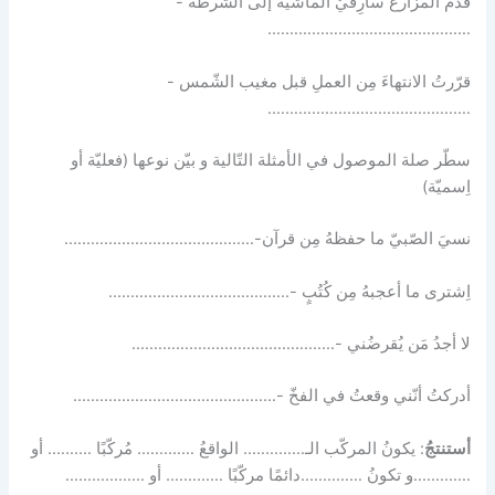
قدّم المُزارع سَارِقيْ الماشية إلى الشّرطة -
……………………………………….
قرّرتُ الانتهاءَ مِن العملِ قبل مغيب الشّمس -
……………………………………….
سطّر صلة الموصول في الأمثلة التّالية و بيّن نوعها (فعليّة أو
اِسميّة)
نسيَ الصّبيّ ما حفظهُ مِن قرآن-…………………………………….
اِشترى ما أعجبهُ مِن كُتُبٍ -…………………………………..
لا أجدُ مَن يُقرضُني -……………………………………….
أدركتُ أنّني وقعتُ في الفخّ -……………………………………….
أستنتجُ
: يكونُ المركّب الـ………….. الواقعُ …………. مُركّبًا ………. أو
………….و تكونُ …………..دائمًا مركّبًا …………. أو ………………