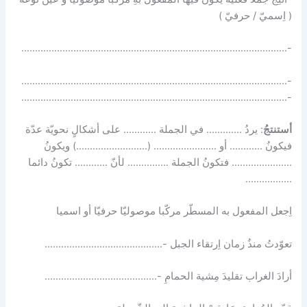
( اِسميّ / حرفيّ )
-…………………………………………………………………………………….
-…………………………………………………………………………………….
-…………………………………………………………………………………….
أستنتجُ
: يردُ …………. في الجملة ………… على أشكالٍ نحويّة عدّة
فيكونُ ………… أو ………………….. (……………………..) ويكونُ
…………………. فتكونُ الجملة …………… لأنّ ………… تكونُ دائما
……………..
اِجعل المفعول به المسطّر مركّبا موصوليّا حرفيّا أو اسميا
تعوّدتُ منذُ زمان اِرتقاء الجبل -…………………………………….
أرادَ الغراب تقليدَ مِشية الحمامِ -…………………………………..