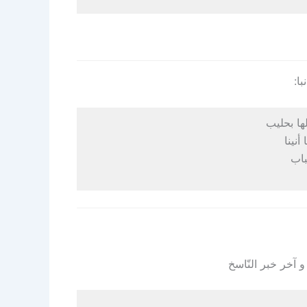
ها بحليب
نينا
باب
 آخر خبر النّاسخ
……………………