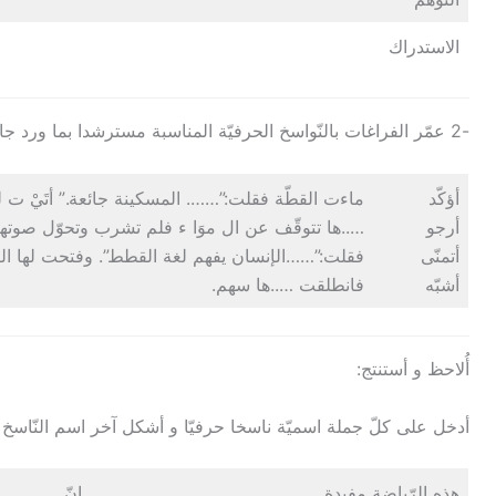
الاستدراك
-2 عمّر الفراغات بالنّواسخ الحرفيّة المناسبة مسترشدا بما ورد جانبا:
أؤكّد
ماءت القطّة فقلت:”……. المسكينة جائعة.” أتَيْ ت ل
أرجو
…..ها تتوقّف عن ال موَا ء فلم تشرب وتحوّل صوتها أ
أتمنّى
فقلت:”……الإنسان يفهم لغة القطط”. وفتحت لها ال
أشبّه
فانطلقت …..ها سهم.
أُلاحظ و أستنتج:
أدخل على كلّ جملة اسميّة ناسخا حرفيّا و أشكل آخر اسم النّاسخ و
هذه الرّياضة مفيدة
إنّ ………