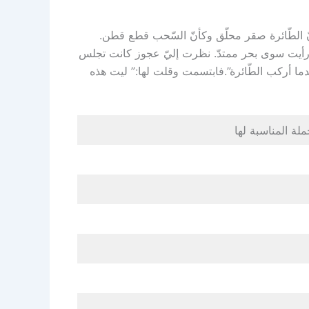
أنّ الطّائرة صقر محلّق وكأنّ السّحب قطع قطن.
ما رأيت سوى بحر ممتدّ. نظرت إليّ عجوز كانت تجلس
 عندما أركب الطّائرة”.فابتسمت وقلت لها:” ليت هذه
ملة المناسبة لها