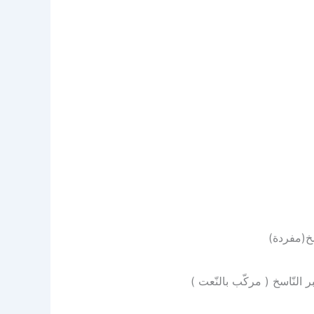
سخ(مفردة)
 النّاسخ ( مركّب بالنّعت )