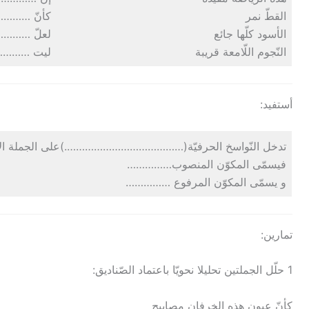
القطّ نمر
كأنّ ………
الأسود كلّها جائع
لعلّ ………
النّجوم اللّامعة قريبة
ليت ………
أستفيد:
تدخل النّواسخ الحرفيّة(………………………………….)على الجملة الا
فيسمّى المكوّن المنصوب……………
و يسمّى المكوّن المرفوع ……………
تمارين:
1 حلّل الجملتين تحليلا نحويّا باعتماد الصّناديق:
كأنّ عيون هذه الخرفان مصابيح