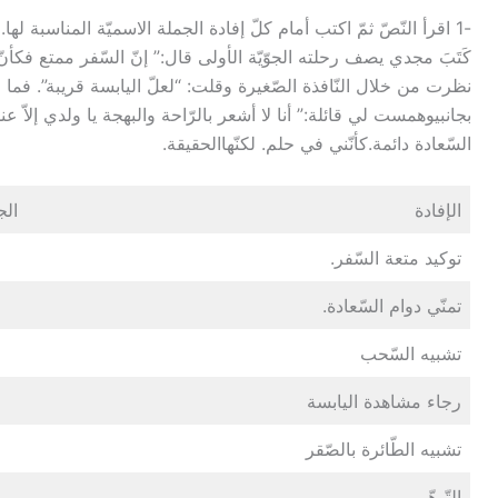
-1 اقرأ النّصّ ثمّ اكتب أمام كلّ إفادة الجملة الاسميّة المناسبة لها.
كَتَبَ مجدي يصف رحلته الجوّيّة الأولى قال:” إنّ السّفر ممتع فك
نظرت من خلال النّافذة الصّغيرة وقلت: “لعلّ اليابسة قريبة”. ف
بجانبيوهمست لي قائلة:” أنا لا أشعر بالرّاحة والبهجة يا ولدي إلاّ
السّعادة دائمة.كأنّني في حلم. لكنّهاالحقيقة.
الإفادة
الج
توكيد متعة السّفر.
تمنّي دوام السّعادة.
تشبيه السّحب
رجاء مشاهدة اليابسة
تشبيه الطّائرة بالصّقر
التّوهّم