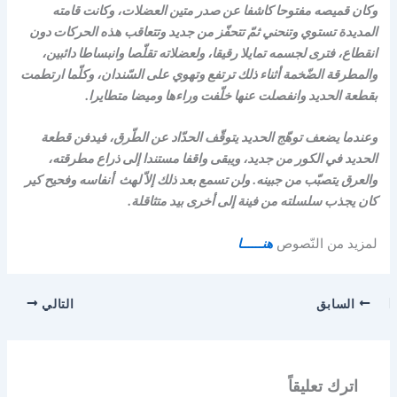
وكان قميصه مفتوحا كاشفا عن صدر متين العضلات، وكانت قامته
المديدة تستوي وتنحني ثمّ تتحفّز من جديد وتتعاقب هذه الحركات دون
انقطاع، فترى لجسمه تمايلا رقيقا، ولعضلاته تقلّصا وانبساطا دائبين،
والمطرقة الضّخمة أثناء ذلك ترتفع وتهوي على السّندان، وكلّما ارتطمت
بقطعة الحديد وانفصلت عنها خلّفت وراءها وميضا متطايرا.
وعندما يضعف توهّج الحديد يتوقّف الحدّاد عن الطّرق، فيدفن قطعة
الحديد في الكور من جديد، ويبقى واقفا مستندا إلى ذراع مطرقته،
والعرق يتصبّب من جبينه. ولن تسمع بعد ذلك إلاّ لهث أنفاسه وفحيح كير
كان يجذب سلسلته من فينة إلى أخرى بيد متثاقلة.
لمزيد من النّصوص
هنــــــا
السابق
التالي
اترك تعليقاً