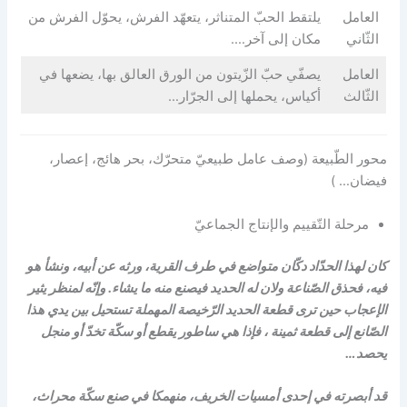
العامل
يلتقط الحبّ المتناثر، يتعهّد الفرش، يحوّل الفرش من
الثّاني
مكان إلى آخر….
العامل
يصفّي حبّ الزّيتون من الورق العالق بها، يضعها في
الثّالث
أكياس، يحملها إلى الجرّار…
محور الطّبيعة (وصف عامل طبيعيّ متحرّك، بحر هائج، إعصار،
فيضان… )
مرحلة التّقييم والإنتاج الجماعيّ
كان لهذا الحدّاد دكّان متواضع في طرف القرية، ورثه عن أبيه، ونشأ هو
فيه، فحذق الصّناعة ولان له الحديد فيصنع منه ما يشاء. وإنّه لمنظر يثير
الإعجاب حين ترى قطعة الحديد الرّخيصة المهملة تستحيل بين يدي هذا
الصّانع إلى قطعة ثمينة ، فإذا هي ساطور يقطع أو سكّة تخدّ أو منجل
يحصد…
قد أبصرته في إحدى أمسيات الخريف، منهمكا في صنع سكّة محراث،