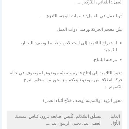
العمل: التّفاني، التّركيز، ….
أثر العمل في العامل: قسمات الوجه، التّعرّق،…
تبيّن معجم الحركة ورصد أدوات العمل
استدراج التّلاميذ إلى استخلاص وظيفة الوصف: الإخبار،
التّمجيد….
مرحلة الإنتاج:
دعوة التّلاميذ إلى إنتاج فقرة وصفيّة موضوعها موصوف في حالة
حركة انطلاقا من موضوع يتلاءم مع محور من محاور شرح
النّصوص.:
محور الرّيف والمدينة (وصف فلاّح أثناء العمل)
العامل
يتسلّق السّلالم، يُلْبِس أصابعه قرون كباش، يمسك
الأوّل
العصى بيد، يجني الزيتون بيد ….