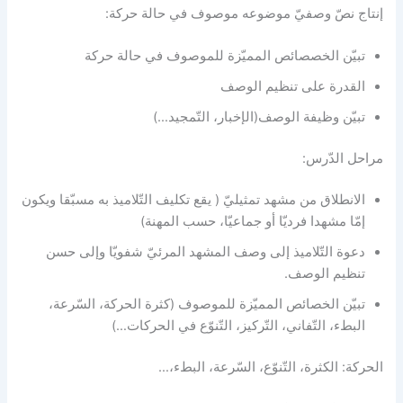
إنتاج نصّ وصفيّ موضوعه موصوف في حالة حركة:
تبيّن الخصصائص المميّزة للموصوف في حالة حركة
القدرة على تنظيم الوصف
تبيّن وظيفة الوصف(الإخبار، التّمجيد…)
مراحل الدّرس:
الانطلاق من مشهد تمثيليّ ( يقع تكليف التّلاميذ به مسبّقا ويكون
إمّا مشهدا فرديّا أو جماعيّا، حسب المهنة)
دعوة التّلاميذ إلى وصف المشهد المرئيّ شفويّا وإلى حسن
تنظيم الوصف.
تبيّن الخصائص المميّزة للموصوف (كثرة الحركة، السّرعة،
البطء، التّفاني، التّركيز، التّنوّع في الحركات…)
الحركة: الكثرة، التّنوّع، السّرعة، البطء،…