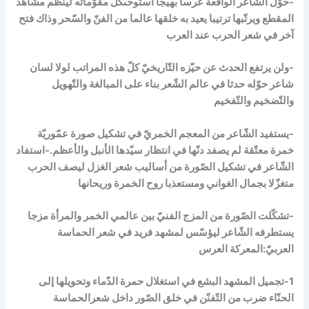
-حوّل الشّاعر الواقعة عرسا بهيجا استوحىكلّ مقوّماته لينظم مشاهد
المقطع ويرتّبها ترتيبا يعيد به خلقها عالما من الفنّ والسّحر وذاك فتح
آخر في شعر الحرب عند العرب
-ولن يرتفع الحدث عن حيّزه التّاريخيّ كلّ هذه المراتب لولا لسان
شاعر حوّله حدثا في عالم الشّعر بناء على المبالغة والتّهويل
والتّضخيم والتّفخيم
-يستفيد الشّاعر من المعجم الخمريّ في تشكيل صورة عمّوريّة
خمرة معتّقة لم يصفد دنّها في انتظار سيّدها الأنبل والأعظم.-استفاد
الشّاعر في تشكيل الصّورة من أساليب شعر الغزل ليصف الحرب
متغزّلا بجمال الغواني ومستعذبا روح الخمرة وريحانها
-تشكّلت الصّورة من المزج الفنيّ بين عالمي الخمر والمرأة مزجا
يستطرفه الشّاعر ليؤسّس لمشهد فريد في شعر الحماسة
العربيّ:المعركة العرس
1-تجميل المشهد البشع في استغلال حمرة الدّماء وتحويلها إلى
الحنّاء ضرب من التّفنّن في خلق الصّور داخل شعرالحماسة