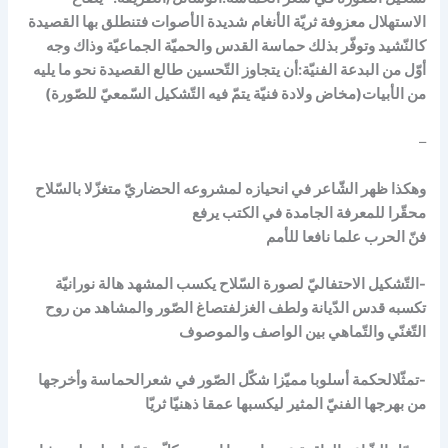
الاستهلال معزوفة ثريّة الأنغام شديدة الأصوات فتنطلق بها القصيدة
كالنّشيد وتوفّر بذلك حماسة القدس والحميّة الجماعيّة وذاك وجه
أوّل من البدعة الفنيّة:أن يتجاوز التّحسين طالع القصيدة نحو ما يليه
من الأبيات(مخاض ولادة فنيّة يتمّ فيه التّشكيل السّمعيّ للصّورة)
–
وهكذا ظهر الشّاعر في انحيازه لمشروعه الحضاريّ متغزّلا بالسّلاح
محقّرا للمعرفة الجامدة في الكتب يرفع
فنّ الحرب علما نافعا للأمم
-التّشكيل الاحتفاليّ لصورة السّلاح يكسب المشهد هالة نورانيّة
تكسبه قدس الدّيانة ولطف الغزلفتصاغ الصّور والمشاهد من روح
التّغنّي والتّماهي بين الواصف والموصوف
-تمثّلالحكمة أسلوبا مميّزا شكّل الصّور في شعرالحماسة وأخرجها
من بهرجها الفنيّ المثير ليكسبها عمقا ذهنيّا ثريّا