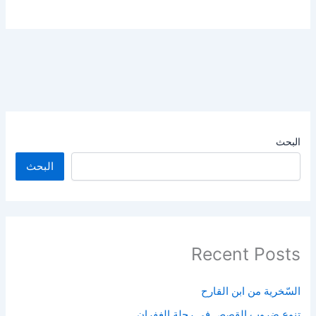
البحث
البحث
Recent Posts
السّخرية من ابن القارح
تنوع ضروب القصص في رحلة الغفران