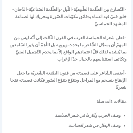
-التّصارع بين الظّلمة الطّبيعيّة-اللّيل-والظّلمة الصّناعيّة-الدّحان-
خلق فنيّ فيه اعتناء بدقائق مكوّنات الصّورة وتحريك لها لصناعة
المشهد الحماسيّ
-فطن شعراء الحماسة العرب في القرن الثّالث إلى أنّه ليس من
المهمّ أن يسجّل الشّاعر ما يحدث ويرويه بل الأهمّ أن يثير السّامعين
بما يُنشده لذلك قلّ اعتمادهم الواقع إلاّ بما يخدم التّجميل الفنيّ
وتكاثف استئناسهم بالخيال حدّ الإغراب
-أضفى الشّاعر على قصيدته من فنون الصّنعة الشّعريّة ما جعل
الإيقاع ينسجم مع المراحل ويتنوّع بتنوّع الصّور فكانت قصيدته فتحا
شعريّا
مقالات ذات صلة
وصف الحرب وآثارها في شعر الحماسة
وصف البطل في شعر الحماسة