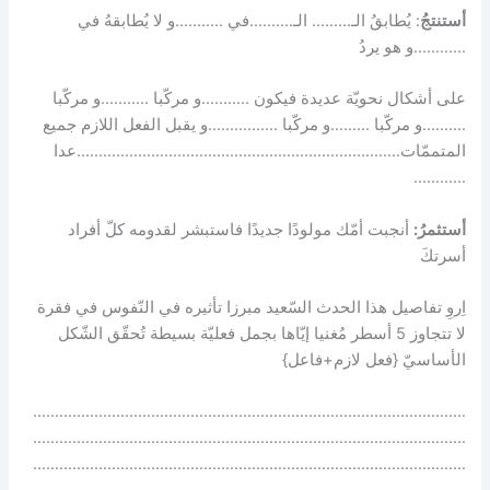
أستنتجُ
: يُطابقُ الـ……… الـ……….في ………..و لا يُطابقهُ في
…………و هو يردُ
على أشكال نحويّة عديدة فيكون ………..و مركّبا ………..و مركّبا
……….و مركّبا ………و مركّبا …………….و يقبل الفعل اللازم جميع
المتممّات………………………………………………………………..عدا
…………
أستثمرُ:
أنجبت أمّك مولودًا جديدًا فاستبشر لقدومه كلّ أفراد
أسرتكَ
اِروِ تفاصيل هذا الحدث السّعيد مبرزا تأثيره في النّفوس في فقرة
لا تتجاوز 5 أسطر مُغنيا إيّاها بجمل فعليّة بسيطة تُحقّق الشّكل
الأساسيّ {فعل لازم+فاعل}
………………………………………………………………………………………
………………………………………………………………………………………
………………………………………………………………………………………