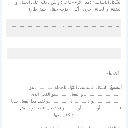
الشّكل الأساسيّ {فعل لازم+فاعل} و بيّن دلالته على العمل أو
الصّفة أو الحالة ( حَزن – أكل – قرُبَ-حمَل-اِحمرّ-طار)
……………………………………..
………………………………………….
……………………………………..
………………………………………….
………………………
…………………..
–
ألاحظُ
:
أستنتجُ
: الشّكل الأساسيّ الأوّل للجملة ……………. هو
…………………………… و الفعل ………..هو الفعل الذي
……….بـ………….و لا ………. إلى …………….و يُفيد هذا الفعل حدثا
قد …………. أو ………… أو ………. و قد تدخل عليه أدوات مثل
………………………………….. فيكوّن معها …………..