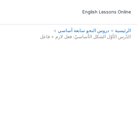
خطي
لى
English Lessons Online
لمحتوى
الرئيسية
دروس النحو سابعة أساسي
الدّرس الأوّل الشكل الأساسيّ: فعل لازم + فاعل