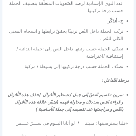
عدد النوى الإسنادية لرصد الصّعوبات المتعلّقة بتصنيف الجملة
حسب درجة تركيبها
ج- أتذكّر
ترتّب الجملة داخل النّص ترتيبًا يحققّ ترابطها و انسجام المعنى
الكلي للنّص.
تصنّف الجملة حسب رتبتها داخل النص إلى :جملة ابتدائية /
إستئنافية /اعتراضية
تصنّف الجملة حسب درجة تركيبها إلى بسيطة / مركبة
مرحلة التّفاعل :
تمرين :تقسيم النصّ إلى جمل / تسطير الأقوال /حذف هذه الأقوال
و قراءة النص يعد ذلك و محاولة فهمه (ليتبيّن علاقة هذه الأقوال
بالنّص و مراجعتها عند تقسيمه إلى جملة الأساسية )
«قلنا يسترضينها : منيتنا * لو أتانا اليــوم في ســــرّ عــــمر