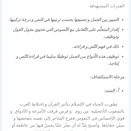
القدرات المستهدفة
التمييز بين الجمل و تصنيفها بحسب ترتيبها في النص و درجة تركيبها.
إقدار المتعلّم على التّعامل مع النّصوص التي تحتوي مقول القول
وتوظيف.
ذلك في فهم النّص و قراءته.
توظيف هذه الأنواع من الجمل توظيفًا سليما في قراءة النّص و
إنتاجه.
مرحلة الاستكشاف:
أ- السند:
تطورت الحياة في الإسلام بتأثير القرآن و إختلاط العرب
بالشعوب الأعجمّية من روم و فرس فرقت الأمزجة و الأذواق و
قوي الإحساس في النفوس ففرغ الشاعر إلى نفسه يتفحصها و
يتبيّن خفاياها وأصبح يلذّّ له أن يعبّر عمّا يحسّ فيها من عاطفة أو