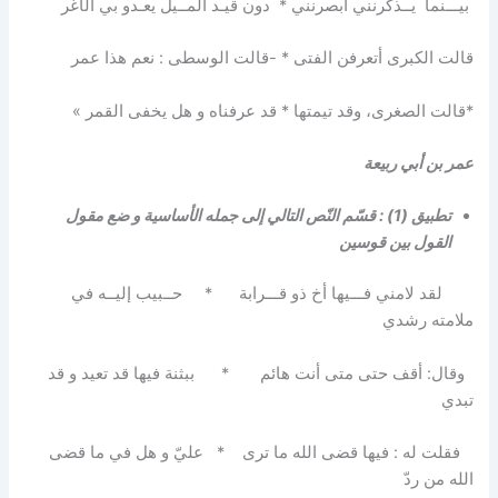
بيـــنما يــذكرنني أبصرنني * دون قيـد المــيل يعـدو بي الأغر
قالت الكبرى أتعرفن الفتى * -قالت الوسطى : نعم هذا عمر
*قالت الصغرى، وقد تيمتها * قد عرفناه و هل يخفى القمر »
عمر بن أبي ربيعة
تطبيق (1) : قسّم النّص التالي إلى جمله الأساسية و ضع مقول
القول بين قوسين
لقد لامني فـــيها أخ ذو قـــرابة * حــبيب إليــه في
ملامته رشدي
وقال: أقف حتى متى أنت هائم * ببثنة فيها قد تعيد و قد
تبدي
فقلت له : فيها قضى الله ما ترى * عليّ و هل في ما قضى
الله من ردّ