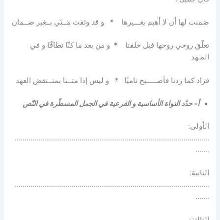
ضمنت لها أن لا أهيم بغـــيرها * و قد وثقت مــنّي بــغير ضــمان
تعلّق روحي روحها قبل خلقنا * و من بعد ما كنّا نطافًا و في
المـهد
فزاد كما زدنا فأصـــــبح ناميًا * و ليس إذا متــنا بمنــتقض العهد
أ- حدّد النواة الأساسية و الفرعية في الجمل المسطّرة في النّص
الأولى:
………………………………………………………………………………………
…….
الثانية:
………………………………………………………………………………………
…….
الثالثة: