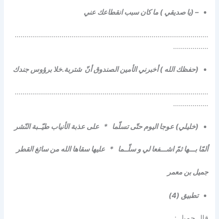
– (يا صديقي ) ما كان سبب انقطاعك عني
………………………………………………………………………………………
………………
(حفظك الله ) أخبرني الأمين الصندوق أنّ شتربة.خلا برؤوس جندك
………………………………………………………………………………………
………………
(خليلي) عوجا اليوم حتّى تسلّما * على عذبة الأنياب طيّــبة النّشر
ألمّا بـــها ثمّ اشـــفعا لي و سلّــما * عليها سقاها الله من سائغ القطر
جميل بن معمر
تطبيق (4)
قال جميل :