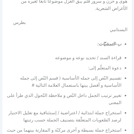
هوى و حزن و سرور فلم يبق الغزل موضوعًا تابعًا لغيره من
الأغراض الشعرية.
بطرس
البستانيي
ب-التمشيّات:
قراءة السند / تحديد نوعه و موضوعه
دعوة المتعلّم إلى:
تقسيم النّص إلى جمله الأساسية ( قسم النّص إلى جمله
الأساسية و أفصل بينها باستعمال العلامة التالية #
تغيير ترتيب الجمل داخل النّص و ملاحظة التّحول الذي طرأ على
المعنى
استخراج جملة ابتدائية / اعتراضية / إستئنافية مع تعليل الاختيار
لرصد الصّعوبات المتعلّقة بتصنيف الجملة حسب رتبتها
استخراج جملة بسيطة و أخرى مركبّة و المقارنة بينهما من حيث