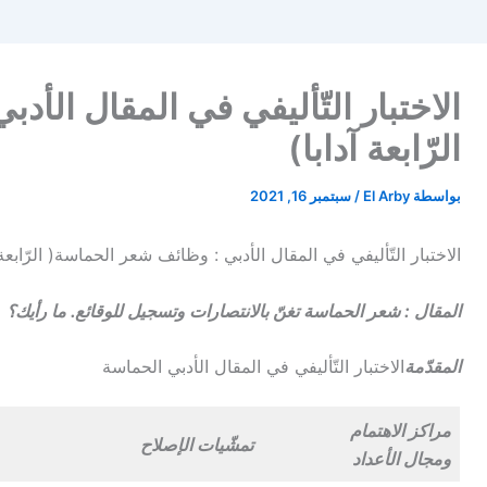
الاختبار التّأليفي في المقال الأ
الرّابعة آدابا)
بواسطة
El Arby
/
سبتمبر 16, 2021
الاختبار التّأليفي في المقال الأدبي : وظائف شعر الحماسة( الرّابعة 
المقال : شعر الحماسة تغنّ بالانتصارات وتسجيل للوقائع. ما رأيك؟
المقدّمة
الاختبار التّأليفي في المقال الأدبي الحماسة
مراكز الاهتمام
تمشّيات الإصلاح
ومجال الأعداد