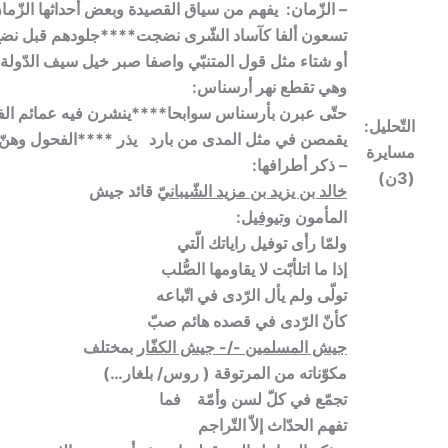
– الزّمان: يفهم من سياق القصيدة وبعض أحداثها الزّمان
تسعون ألفا كآساد الشّرى نضجت****جلودهم قبل نضج ا
أو شتاء مثل قول المتنبّي واصفا صبر خيل سيف الدّولة
وهي تقطع نهر أرسناس:
حتّى عبرن بأرسناس سوابحا****ينشرن فيه عمائم ال
التّحليل:
يقمصن في مثل المدى من بارد يذر ****الفحول وهنّ
مسايرة
– ذكر أطرافها:
(3ن)
خالد بن يزيد بن مزيد الشّيبانيّ
قائد جيش
المأمون
وتيوفيل
:
ولمّا رأى توفيل راياتك الّتي
إذا ما اتلأبّت لا يقاومها الصُّلب
تولّى ولم يأل الرّدى في اتّباعه
كأنّ الرّدى في قصده هائم صبّ
جيش المسلمين -/- جيش الكفّار
بمختلف
مكوّناته من المرتوقة ( روس/ بلغار…)
تجمّع في كلّ لسن وأمّة فما
تفهم الحدّاث إلاّ التّراجم