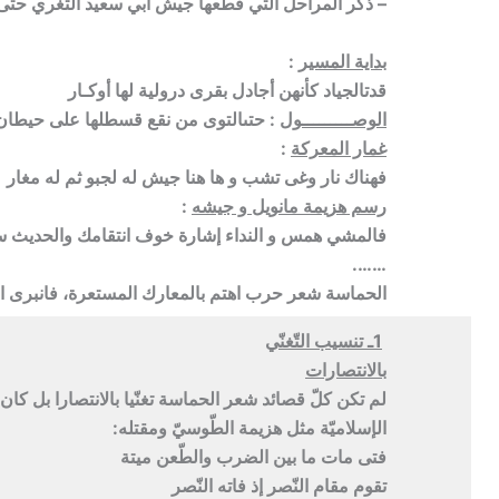
– ذكر المراحل التي قطعها جيش أبي سعيد الثغري حتى
بداية المسير
:
قدتالجياد كأنهن أجادل بقرى درولية لها أوكـار
الوصـــــــــول
: حتىالتوى من نقع قسطلها على حيطان
غمار المعركة
:
فهناك نار وغى تشب و ها هنا جيش له لجبو ثم له مغار
رسم هزيمة مانويل و جيشه
:
فالمشي همس و النداء إشارة خوف انتقامك والحديث س
…….
الحماسة شعر حرب اهتم بالمعارك المستعرة، فانبرى ال
1ـ تنسيب التّغنّي
بالانتصارات
لم تكن كلّ قصائد شعر الحماسة تغنّيا بالانتصارا بل كا
الإسلاميّة مثل هزيمة الطّوسيّ ومقتله:
فتى مات ما بين الضرب والطّعن ميتة
تقوم مقام النّصر إذ فاته النّصر