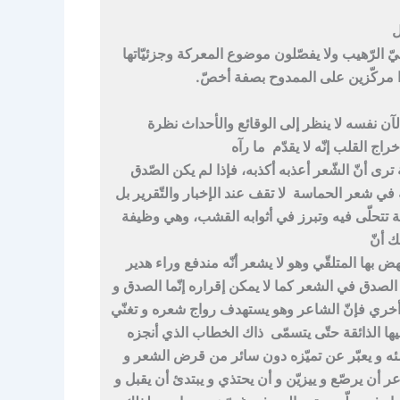
ل
ّ الرّهيب ولا يفصّلون موضوع المعركة وجزئيّاتها
زا مركّزين على الممدوح بصفة أخصّ.
الآن نفسه لا ينظر إلى الوقائع والأحداث نظرة
راج القلب إنّه لا يقدّم ما رآه
رى أنّ الشّعر أعذبه أكذبه، فإذا لم يكن الصّدق
 في شعر الحماسة لا تقف عند الإخبار والتّقرير بل
غة تتحلّى فيه وتبرز في أثوابه القشب، وهي وظيفة
ك أنّ
هض بها المتلقّي وهو لا يشعر أنّه مندفع وراء هدير
 الصدق في الشعر كما لا يمكن إقراره إنّما الصدق و
أخري فإنّ الشاعر وهو يستهدف رواج شعره و تغنّي
ها الذائقة حتّى يتسمّى ذاك الخطاب الذي أنجزه
ه و يعبّر عن تميّزه دون سائر من قرض الشعر و
أن يرصّع و ييزيّن و أن يحتذي و يبتدئ أن يقبل و