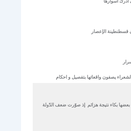
 أدرك أسوارها
 قسطنطينة الإعصار
رار
شعراء يصفون واقعاتها بتفصيل و احكام
ن بعضها بكاء نتيجة هزائم إذ صوّرت ضعف الدّولة