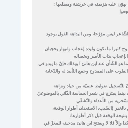
ها يهوّن عليه هزيمته في خرشنة ومطلعها :
جعوا
الشّاعر ليس مؤرّخا، ومن البداهة القول بوجود
وح كثيرا ما تكون وليدة إعجاب وانبهار يحجبان
لإعجاب بذات الأمير وبخصاله
ا هو الشّأن عند ابن هانئ ا وبذلك فإنّ ما يبدو في
قلوب على الممدوح وجمع التّأييد له والدّعاية
نّ للتّسجيل ضوابط علميّة من حياد ونزاهة
ث بينما يمتزج في شعر الحماسة الذّاتي بالموضوعيّ
لسّخرية من الأعداء والتّشفّي
 بالخبر (السّبب، الاستعداد، أطوار الوقعة،
ي بنتيجة الوقعة قبل ذكر أطوارها:
وإلاّ فلا لا ويفتتح ابن هانئ مدحيته للمعزّ في