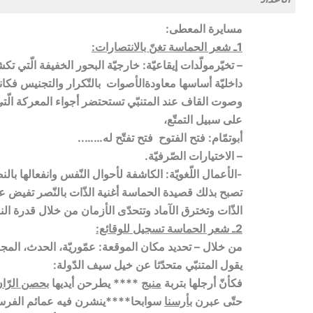
مسايرة المعطى:
1ـ شعر الحماسة تغنّ بالانتصارات:
– تخيّرمولّدات إيقاعيّة: خارجيّة البحور الخفيفة الّتي تك
داخليّة أساسها معاودةالأصوات بالتّكرار والتجنيس فكانت 
وصوت القاف عند المتنبّي تستحتضر أجواء المعركة الّتي كا
على سبيل التمتّع،
أبوتمّام: فتح الفتوح فتح تفتّح له……..
– الاختيارات الصّرفيّة.
-الأعمال اللّغويّة: الكاشفة لأحوال النّفس وانفعالها بالنصّ
تصبح بذلك قصيدة الحماسة أغنية الذّات بالنّصر تفيض عل
الذّات وتخترق الآماد وتتحدّى الأزمان من خلال قدرة ال
2ـ شعر الحماسة تسجيل للوقائع:
من خلال – تحديد مكان الموقعة: عمّوريّة، الحدث، المجا
يقول المتنبّي متحدّثا عن خيل سيف الدّولة:
فكأنّ أرجلها بتربة
منبج
**** يطرحن أيديها
بحصن الرّا
حتّى عبرن
بأرسنا
سوابحا****ينشرن فيه عمائم الفرس