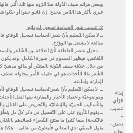
وبعض هزائم سيف الدّولة ضدّ الرّوم منها تلك الّتي قال
غيري بأكثر هذا النّاس ينخدع إن قاتلو جبنوا أو حدّثوا ش
2ـ تنسيب شعر الحماسة تسجيل للوقائع:
ــ لا يمكن التّسليم بأنّ شعر الحماسة تسجيل للوقائع ف
مبالغة لا يشتغل بها الوؤرّخ.
ــ دخول عنصر العاطفة لأنّ العلاقة بين الشّاعر والممد
النّقائص، فيظهر الممدوح في صورة الكامل، وقد يكون ا
من خلال علاقة سيف الدّولة بالمتنبّي أو بدافع مذهبيّ كم
الشّعر نقلا للأحداث هو في حقيقة الأمر محاولة لعطف ال
لإمارته وإمامته.
ــ لا يمكن التّسليم بأنّ شعرالحماسة تسجيل للوقائع لأ
إبداء
وموضوعيّة واعتماد الأخبار والمقارنة بينها لنقل الأحدا
الرّأي
والأساليب الخبريّة والإنشائيّة والتّحريض على القتال وا
تنسيب
ــ يقوم التّأريخ على على التّفصيل في ذكر كلّ مل يتعلّق
–
فالنّتيجة) بينما كثيرا ما يفتتح الشّعراء قصائدهم بالتّغنّ
دحض-
يقول المتنبّي: ذي المعالي فلْيعلونّ من تعالى هكذا هكذا 
تجاوز