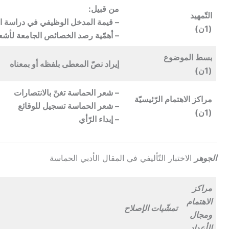
من قبيل:
التّمهيد
– قيمة المدخل الوظيفي في دراسة ال
(1ن)
– أهمّية رصد الخصائص الجامعة لأشعار
بسط الموضوع
إيراد نصّ المعطى بلفظه أو بمعناه
(1ن)
– شعر الحماسة تغنّ بالانتصارات
مراكز الاهتمام الرّئيسيّة
– شعر الحماسة تسجيل للوقائع
(1ن)
– إبداء الرّأي
الجوهر
الاختبار التّأليفي في المقال الأدبي الحماسة
مراكز
الاهتمام
تمشّيات الإصلاح
ومجال
الأعداد