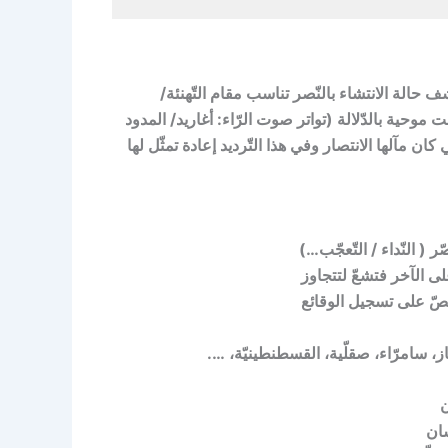
شف حالة الانتشاء بالنّصر تناسب مقام التّهنئة/
موحية بالدّلالة (تواتر صوت الرّاء: أغاريد/ المدود
ن مآلها الانتصار وفي هذا التّرديد إعادة تمثّل لها
ر ( النّداء / التّعجّب…)
ى الآخر فتشعّ لتتجاوز
نصّ على تسجيل الوقائع
ز، سامرّاء، صقلّية، القسطنطينيّة، ….
ن
ان