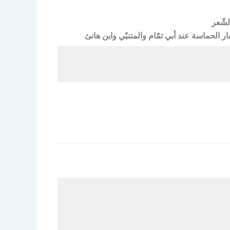
شّعر
 الحماسة عند أبي تمّام والمتنبّي وابن هانئ