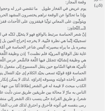
وقعة المجاز:
(5ن)
يوم عريض في الفخار طويل ما تنقضي غرر له وحجو
وإذا ما تحدّثوا عن الوقعة نراهم يختصرون المشهد الحربي
ويتوثّبون على المعاني توثّبا فيقفزون على الأحداث قف
3ــ التّجاوز:
إنّ شعر الحماسة مرتبط بالواقع فهو لا يتخيّل لكنّه في 
تسجيليّة إنّما هي نظرة فنّيية. لا يخرجه إخراج العين بل إخ
ببصره بل ما يراه ببصيرته أليس شاعر الحماسة في أمّة ت
غاية نقل الوقائع المرويّة فلم نظمت؟ إذن وظيفة اللّغة
هي وظيفة إنشائيّة تتجمّل فيها اللّغة فالشّعر عرس اللّ
تأثيريّة هدفها السّامع حين ينقل المسموع إلى مفعول ذل
الحماسة قوّة قوليّة تسعى بجيّد الكلام إى جيّد الفعال ين
الشعر تأخذه غوايته ويسوقه إغراؤه .لذلك لا يمكن إنكار
الكذب مبحث لا قيمة له في الشعر إطلاقا.أمّا من جهة 
الناس به مارّ لا محالة بين طريقين طريق سنن دأبت علي
شعرا، و طريق الفرادة حتّى ينسب ذلك الشعر إلي منشئ
رمى بنفسه في أتونه فأحرق و احترق لذلك فدرب الشاعر 