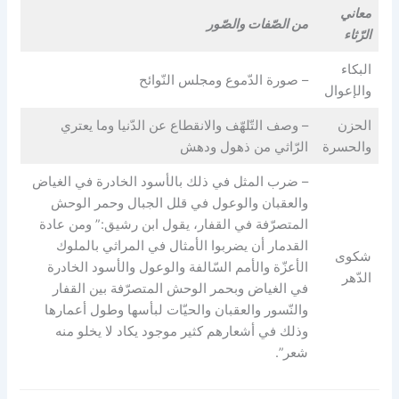
معاني
من الصّفات والصّور
الرّثاء
البكاء
– صورة الدّموع ومجلس النّوائح
والإعوال
الحزن
– وصف التّلهّف والانقطاع عن الدّنيا وما يعتري
والحسرة
الرّاثي من ذهول ودهش
– ضرب المثل في ذلك بالأسود الخادرة في الغياض
والعقبان والوعول في قلل الجبال وحمر الوحش
المتصرّفة في القفار، يقول ابن رشيق:” ومن عادة
القدمار أن يضربوا الأمثال في المراثي بالملوك
شكوى
الأعزّة والأمم السّالفة والوعول والأسود الخادرة
الدّهر
في الغياض وبحمر الوحش المتصرّفة بين القفار
والنّسور والعقبان والحيّات لبأسها وطول أعمارها
وذلك في أشعارهم كثير موجود يكاد لا يخلو منه
شعر”.