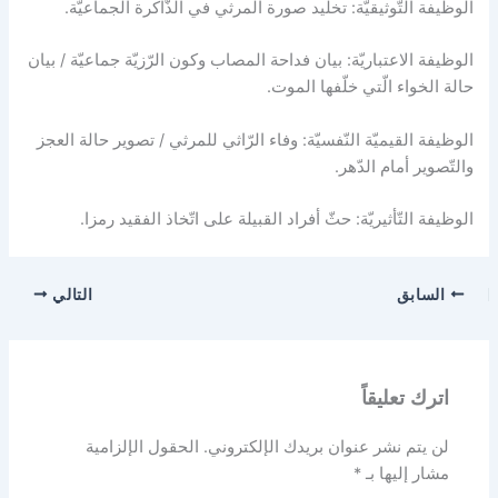
الوظيفة التّوثيقيّة: تخليد صورة المرثي في الذّاكرة الجماعيّة.
الوظيفة الاعتباريّة: بيان فداحة المصاب وكون الرّزيّة جماعيّة / بيان
حالة الخواء الّتي خلّفها الموت.
الوظيفة القيميّة النّفسيّة: وفاء الرّاثي للمرثي / تصوير حالة العجز
والتّصوير أمام الدّهر.
الوظيفة التّأثيريّة: حثّ أفراد القبيلة على اتّخاذ الفقيد رمزا.
السابق
التالي
اترك تعليقاً
لن يتم نشر عنوان بريدك الإلكتروني.
الحقول الإلزامية
مشار إليها بـ
*