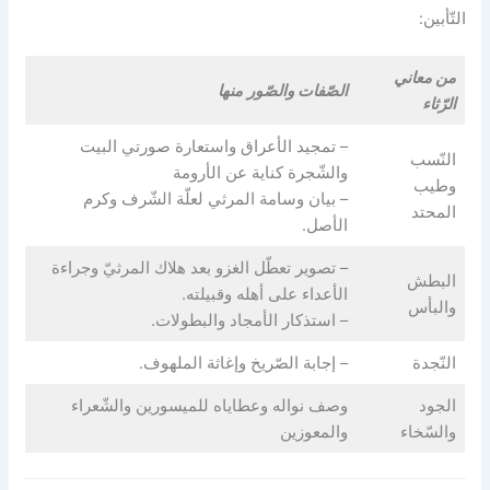
التّأبين:
من معاني
الصّفات والصّور
منها
الرّثاء
– تمجيد الأعراق واستعارة صورتي البيت
النّسب
والشّجرة كناية عن الأرومة
وطيب
– بيان وسامة المرثي لعلّة الشّرف وكرم
المحتد
الأصل.
– تصوير تعطّل الغزو بعد هلاك المرثيّ وجراءة
البطش
الأعداء على أهله وقبيلته.
والبأس
– استذكار الأمجاد والبطولات.
النّجدة
– إجابة الصّريخ وإغاثة الملهوف.
الجود
وصف نواله وعطاياه للميسورين والشّعراء
والسّخاء
والمعوزين