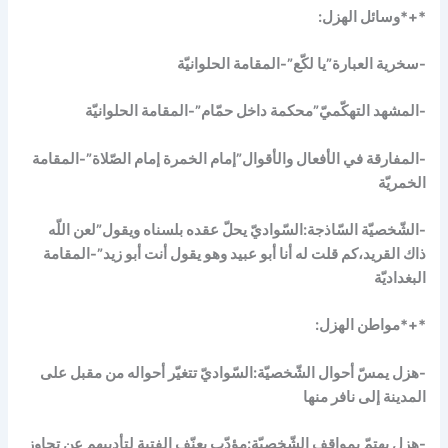
*+*وسائل الهزل:
-سخرية العبارة”يا لكّع”-المقامة الحلوانيّة
-المشهد التهكّميّ”محكمة داخل حمّام”-المقامة الحلوانيّة
-المفارقة في الأفعال والأقوال”إمام الخمرة إمام الصّلاة”-المقامة
الخمريّة
-الشّخصيّة السّاذجة:السّواديّ يحلّ عقده بلسناه ويقول”لعن اللّه
ذاك القريد،كم قلت له أنا أبو عبيد وهو يقول أنت أبو زيد”-المقامة
البغداديّة
*+*مواطن الهزل:
-هزل يمسّ أحوال الشّخصيّة:السّواديّ تتغيّر أحواله من مقبل على
المدينة إلى نافر منها
-هزل يهتمّ بمواقف الشّخصيّة:مؤدّب يعنّف الفتية لتأديبهم عن تجاوز