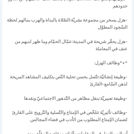
حدودهم
-هزل يسخر من مجموعة بشريّة:الصّلاة بالبداة والهرب بمالهم لحظة
السّجود المطوّل
-هزل يحقّر شريحة في المدينة:عمّال الحمّام وما ظهر لديهم من
عنف في المعاملة
*+*وظائف الهزل:
-وظيفة إنشائيّة:تتّصل بحسن تحلية النّص بتكثيف المشاهد المريحة
لذهن السّامع-القارئ
-وظيفة تعبيريّة:بنقل مظاهر من التّدهور الاجتماعيّ ونقدها
-وظائف تأثيريّة تتلخّص في الإمتاع والتّسلية والتّرويح على القارئ
لضمان الإمتاع المطلوب من الأدب في فضاء المجالس
أساليب الهزل في المقامات وآلياته ومقاصد المؤلّف منه