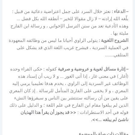
– الدعاء :
نعثر خلال السرد على جمل اعتراضية دعائية من قبيل :
بلّغه الله إرادته – لا زال مقوالا للخير – أنطقه الله بكل فضل …
وهذه الأدعية تعد من سنن الترسل الإخواني ، و رسالة ابن القارح
مليئة بها .
الشروح اللغوية :
يتولى الراوي أحيانا ما ليس من وظائفه المعهودة
في العملية السردية ، فيشرح غريب اللغة الذي قد يشكل على
المتلقي…….
– إثارة مسائل لغوية و عروضية و صرفية
كقوله : حكى الفراء وحده
(أغار ) في معنى غار ، إذا أتى الغور … و لا ريب أن إسناد هذه
الوظائف غير السردية إلى الراوي ، يخدم هدفا تعليميا يرمي إليه
المعري ، و لا يخفى على القارئ المتأمل للرسالة . إذ كان المعري
على يقين من أن رسالته ستنتشر بين الناس و سيقرؤها النشء
الذين لم يبلغوا مقام ابن القارح في علم اللغة ؛ و الدليل على ذلك
قوله في أحد الاستطرادات :
<< قد يجوز أن يقرأ هذا الهذيان
ناشئ لم يبلغه …>>.
مقالات ذات صلة بالموضوع