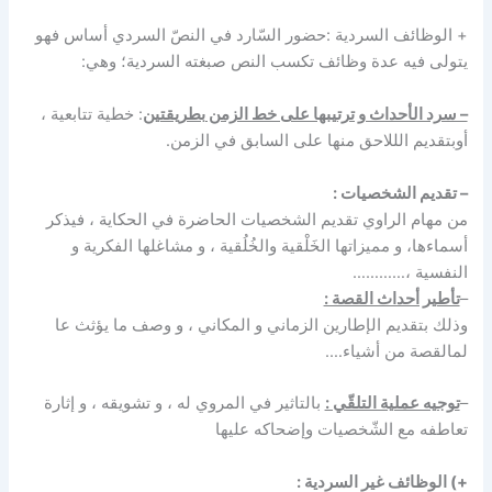
+ الوظائف السردية :حضور السّارد في النصّ السردي أساس فهو
يتولى فيه عدة وظائف تكسب النص صبغته السردية؛ وهي:
– سرد الأحداث و ترتيبها على خط الزمن بطريقتين
: خطية تتابعية ،
أوبتقديم الللاحق منها على السابق في الزمن.
– تقديم الشخصيات :
من مهام الراوي تقديم الشخصيات الحاضرة في الحكاية ، فيذكر
أسماءها، و مميزاتها الخَلْقية والخُلُقية ، و مشاغلها الفكرية و
النفسية ،…………
–
تأطير أحداث القصة :
وذلك بتقديم الإطارين الزماني و المكاني ، و وصف ما يؤثث عا
لمالقصة من أشياء….
–
توجيه عملية التلقّي :
بالتاثير في المروي له ، و تشويقه ، و إثارة
تعاطفه مع الشّخصيات وإضحاكه عليها
+) الوظائف غير السردية :