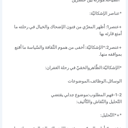
*عناصر الإشكاليّة:
+عنصر1: أظهر المعرّي من فنون الإضحاك والخيال في رحلته ما
أمتع قارئه بها
+عنصر2:*الإشكاليّة: أخفى من هموم الثّقافة والسّياسة ما أقنع
بمواقفه منها.
*الإشكاليّة:الظّاهروالخقيّ في رحلة الغفران:
الوسائل،الوظائف،الموضوعات
1-2-فهم المطلوب:موضوع جدلي يقتضي
التّحليل والنّقاش والتّأليف:
*+*التّحليل: