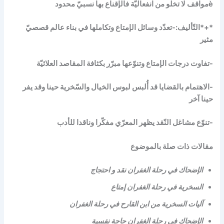
èمواقف لا تخلو من انفعاليّة فالإقناع بها نسبيّ محدود
*+*التّأليف:-تعدّد وسائل الإمتاع وتكاملها في بناء عالم قصصيّ
مثير
-تفاوت درجات الإمتاع وتنوّعها مبرّر بكثافة المقاصد العلائيّة
-الاهتمام بالقضايا قد أُلبس لبوس الخيال والسّخرية حينا وقد يفر
حينا آخر
-تنوّع مشاغل النّقد يظهر المعرّي مفكّرا وناقدا للأدب
مقالات ذات صلة بالموضوع
الإضحاك في رحلة الغفران نقد و احتجاج
السخرية في رحلة الغفران إمتاع
آليات السخرية من ابن القارح في رحلة الغفران
الإضحاك في رحلة الغفران حاجة نفسية