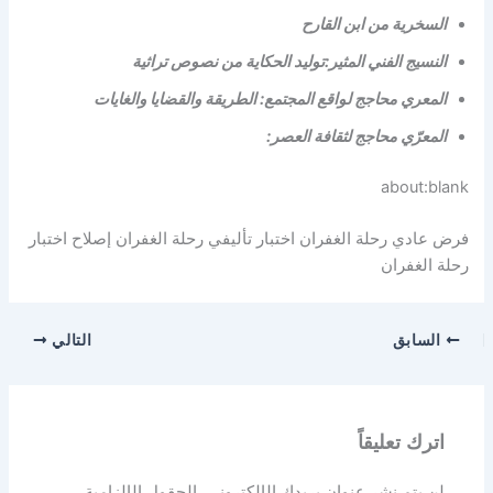
السخرية من ابن القارح
النسيج الفني المثير:توليد الحكاية من نصوص تراثية
المعري محاجج لواقع المجتمع: الطريقة والقضايا والغايات
المعرّي محاجج لثقافة العصر:
about:blank
فرض عادي رحلة الغفران اختبار تأليفي رحلة الغفران إصلاح اختبار
رحلة الغفران
السابق
التالي
اترك تعليقاً
لن يتم نشر عنوان بريدك الإلكتروني.
الحقول الإلزامية