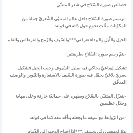
خصائص
صورة السّلاح في شعر المتنبّي
-ترتسم صورة السّلاح داخل عالم المتنبّي الشّعريّ جملة من
المكوّنات مثّلت تحوم حول ذاته في قوله:
الخيل واللّيل والبيداء تعرفني***والسّيف والرّمح والقرطاس والقلم
-يتمّ رسم صورة السّلاح بطريقتين:
تشكيل إيقاعيّ يحاكي فيه صليل السّيوف وخبب الخيل/تشكيل
بصريّ بلاغيّ يجمّل فيه صورة السّيف بالاستعارة والتّلوين والوصف
المدقّق
-يتغزّل المتنبّي بالسّلاح ويظهره على جماليّة خارقة وعلى مهابة
وجلال عظيمين
-من الرّوابط مع سيفه ما يجعله يتأحّد معه كما في قوله:
يذمّ لمهجتي ربّي وسيفي***إذا احتاج الوحيد إلى الذّمام