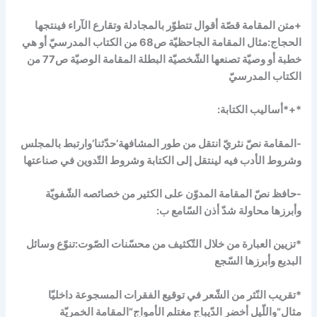
+متن المقامة قصّة أقوال تتطوّر بالمجادلة وتقارع الآراء فينتجها
الحجاج:مثال المقامة الجاحظيّة ص68 من الكتاب المدرسيّ أو هي
خطبة أو وصيّة تصنعها الشّخصيّة البطلة المقامة الوصيّة ص77 من
الكتاب المدرسيّ
*+*أساليب الكتابة:
-المقامة نصّ نثريّ انتقل من طور المشافهة’حدّثنا’وارتبط بالمجلس
وشروط الأدب فيه لينتقل إلى الكتابة وشروط التّدوين في صناعتها
-حافظ نصّ المقامة المدوّن على الكثير من خصائصه الشّفويّة
وأبرزها محاولة شدّ أذن السّامع ب:
*تزيين العبارة من خلال التّكثيف من محسّنات الصّوت:تنوّع وسائل
البديع وأبرزها السّجع
*تقريب النّثر من الشّعر في توقيع الفقرات المسجوعة داخليّا
مثال”واللّيل أخضر الدّيباج مغتلم الأمواج”المقامة الخمريّة