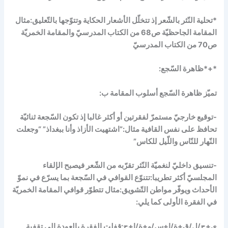
*تحلية النّثر بالشّعر إذ تتخلّل الأشعار الحكاية وتتوّجها بالتّعليق:مثال
المقامة الجاحظيّة ص68 من الكتاب المدرسيّ والمقامة الخمريّة
ص70 من الكتاب المدرسيّ
*+*ظاهرة السّجع:
تميّز ظاهرة السّجع أسلوب المقامة ب:
-توقيع خارجيّ مستمرّ لفقرتين أو أكثر غالبا إذ تكون السّجعة ثنائيّة
تحافظ على نفس القافية مثال:”اشتهيت الأزاذ وأنا ببغداذ” “وجعلت
النّهار للنّاس واللّيل للكاس”
-تنسيق داخليّ لنغميّة النّثر تقرّبه من الشّعر فيصبح الإلقاء
المجلسيّ أكثر تطريبا:تتنوّع القوافي في السّجعة بما يسرّع في نموّ
الأحداث ويوفّر مواطن التّشويق:مثال تتطوّر قوافي المقامة الخمريّة
في الفقرة الأولى كما يلي:
ي+ح/ل/ق+ة/ا+س/و+ة/ا+ح:قفلت الفقرة بالعودة إلى تقفية