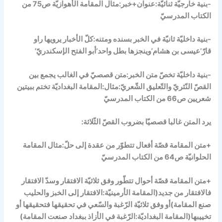
-بنية خارجيّة ثنائيّة:عنوان+خبر:مثال المقامة الأهوازيّة ص75 من
الكتاب المدرسيّ
-بنية داخليّة ثانيّة في الخبر بسنده ومتنه:كلّ الأخبار يرويها راو
قارّ’عيسى بن هشام’وينجزها بطل واحد’أبو الفتح الإسكندريّ’
-بنية داخليّة تخصّ متن الخبر:متن قصصيّ في الغالب يجمع بين
القصّ النّثريّ والتّعليق الشّعريّ:مثال:المقامة البغداديّة تختم ببيتين
شعريين ص66 من الكتاب المدرسيّ
يرد المتن غالبا قصصيّا بضروب القصّ الثّلاثة:
+متن المقامة قصّة أفعال تتطوّر من عقدة إلى حلّ:مثال المقامة
الحلوانيّة ص64 من الكتاب المدرسيّ
+متن المقامة قصّة أحوال تتطّور وفق ثلاثيّة الافتقار وسدّ الافتقار
فالافتقار من جديد(المقامة الأرمينيّة:الافتقار إلى الخبز والحليب
صنع المقامة)أو وفق ثلاثيّة الرّغبة والسّعي في تحقيقها فتحقيقها أو
تخييبها(المقامة البغداديّة:الرّغبة في الأزاذ ببغداد صنعت المقامة)