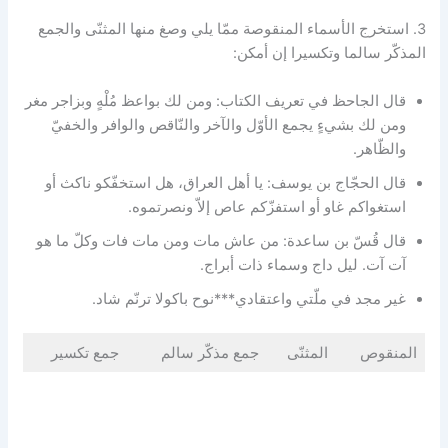
3. استخرج الأسماء المنقوصة ممّا يلي وصغ منها المثنّى والجمع
المذكّر سالما وتكسيرا إن أمكن:
قال الجاحظ في تعريف الكتاب: ومن لك بواعظ مُلْهٍ وبزاجر مغر
ومن لك بشيءٍ يجمع الأوّل والآخر والنّاقص والوافر والخفيّ
والظّاهر.
قال الحجّاج بن يوسف: يا أهل العراق، هل استخفّكو ناكث أو
استغواكم غاو أو استفزّكم عاص إلاّ ونصرتموه.
قال قُسّ بن ساعدة: من عاش مات ومن مات فات وكلّ ما هو
آت آت. ليل داج وسماء ذات أبراج.
غير مجد في ملّتي واعتقادي***نوح باكولا ترنّم شاد.
المنقوص
المثنّى
جمع مذكّر سالم
جمع تكسير