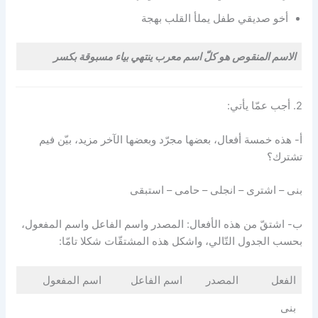
أخو صديقي طفل يملأ القلب بهجة
الاسم المنقوص هو كلّ اسم معرب ينتهي بياء مسبوقة بكسر
2. أجب عمّا يأتي:
أ- هذه خمسة أفعال، بعضها مجرّد وبعضها الآخر مزيد، بيّن فيم
تشترك؟
بنى – اشترى – انجلى – حامى – استبقى
ب- اشتقّ من هذه الأفعال: المصدر واسم الفاعل واسم المفعول،
بحسب الجدول التّالي، واشكل هذه المشتقّات شكلا تامّا:
الفعل
المصدر
اسم الفاعل
اسم المفعول
بنى