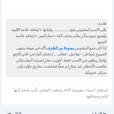
فائدة:
يثنّى الاسم المنقوص بفتح……………. واثباتها + إضافة علامة التّثنية.
ويُجمع جمع مذكّر سالم بحذف الياء + ضمّ العين + إضافة علامة
الجمع
إذا كان جمع المنقوص
ممنوعا من الصّرف
لأنّه في صيغة منتهى
الجموع (مفاعل – مفاعيل – فعالى …) تحذف الياء في حالي الرّفع
والجرّ وتظهر في النّصب فقط: حُفِرَت مجارٍ لصرف المياه ولكن
تفاقمت الأخطار عند مجارٍ لم تغطَّ فشاهدت مجارِيَ حوّلت إلى
مزابل عموميّة
اشتقاق أسماء منقوصة لأداء مختلف المعاني الّتي يُحتاج إليها
كتابة ومشافهة
السابق
التالي