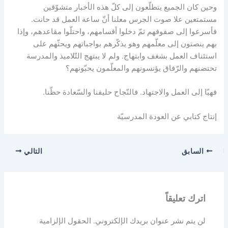
وحين كان الجميع يتطلّعون إلى كلّ هذه الأخبار متشوّقين
مستمتعين علا صوت الجرس معلنا أنّ ساعة العمل قد حانت.
فأسرعوا إلى صفوفهم ثمّ دخلوا أقسامهم، واحتلّوا مقاعدهم، وإذا
بهم ينصتون إلى معلّمهم وهو يذكّرهم بواجباتهم ويحثّهم على
استئناف العمل بشغف وابتهاج. ولم لا يبتهج التّلاميذ والمدرسة
تحتضنهم والرّفاق يؤنسونهم والمعلّمون يحبّونهم؟
فهيّا إلى العمل والاجتهاد. فالنّجاح حليفنا والسّعادة حظّنا.
إنتاج كتابي عن العودة المدرسيّة
السابق
التالي
اترك تعليقاً
لن يتم نشر عنوان بريدك الإلكتروني.
الحقول الإلزامية