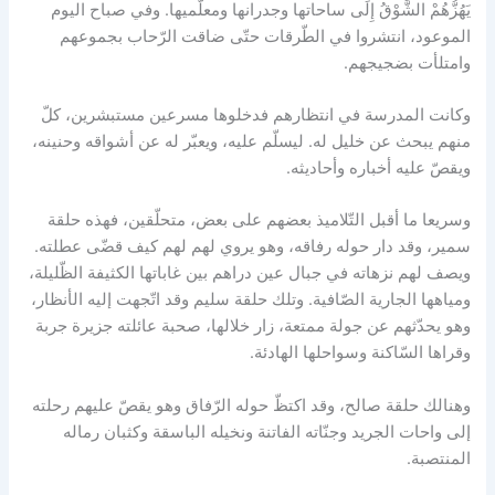
يَهُزُّهُمْ الشَّوْقُ إِلَى ساحاتها وجدرانها ومعلّميها. وفي صباح اليوم
الموعود، انتشروا في الطّرقات حتّى ضاقت الرّحاب بجموعهم
وامتلأت بضجيجهم.
وكانت المدرسة في انتظارهم فدخلوها مسرعين مستبشرين، كلّ
منهم يبحث عن خليل له. ليسلّم عليه، ويعبّر له عن أشواقه وحنينه،
ويقصّ عليه أخباره وأحاديثه.
وسريعا ما أقبل التّلاميذ بعضهم على بعض، متحلّقين، فهذه حلقة
سمير، وقد دار حوله رفاقه، وهو يروي لهم لهم كيف قضّى عطلته.
ويصف لهم نزهاته في جبال عين دراهم بين غاباتها الكثيفة الظّليلة،
ومياهها الجارية الصّافية. وتلك حلقة سليم وقد اتّجهت إليه الأنظار،
وهو يحدّثهم عن جولة ممتعة، زار خلالها، صحبة عائلته جزيرة جربة
وقراها السّاكنة وسواحلها الهادئة.
وهنالك حلقة صالح، وقد اكتظّ حوله الرّفاق وهو يقصّ عليهم رحلته
إلى واحات الجريد وجنّاته الفاتنة ونخيله الباسقة وكثبان رماله
المنتصبة.