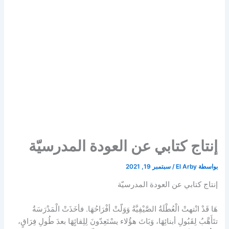
إنتاج كتابي عن العودة المدرسيّة
بواسطة
El Arby
/
سبتمبر 19, 2021
إنتاج كتابي عن العودة المدرسيّة
هَا قَدْ انْتهتْ الْعُطْلَةُ الصَّيْفِيَّةُ وَوَلّتْ أفْرَاحُهَا. فأخَذَتْ الْمَدْرَسَةُ
تتَأَهَّبُ لِقَبُولِ أبنائِهَا، وَبَاتَ هؤُلاء يسْتَعِدّونَ لِلِقائٍهَا بعدَ طُولِ فِرَاقٍ،