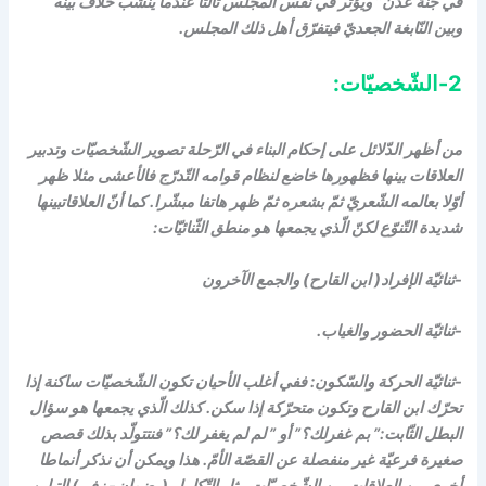
في جنّة عدن” ويؤثر في نفس المجلس ثالثا عندما ينشب خلاف بينه
وبين النّابغة الجعديّ فيتفرّق أهل ذلك المجلس.
2-الشّخصيّات:
من أظهر الدّلائل على إحكام البناء في الرّحلة تصوير الشّخصيّات وتدبير
العلاقات بينها فظهورها خاضع لنظام قوامه التّدرّج فالأعشى مثلا ظهر
أوّلا بعالمه الشّعريّ ثمّ بشعره ثمّ ظهر هاتفا مبشّرا. كما أنّ العلاقاتبينها
شديدة التّنوّع لكنّ الّذي يجمعها هو منطق الثّنائيّات:
-ثنائيّة الإفراد( ابن القارح) والجمع الآخرون
-ثنائيّة الحضور والغياب.
-ثنائيّة الحركة والسّكون: ففي أغلب الأحيان تكون الشّخصيّات ساكنة إذا
تحرّك ابن القارح وتكون متحرّكة إذا سكن. كذلك الّذي يجمعها هو سؤال
البطل الثّابت:” بم غفرلك؟” أو ” لم لم يغفر لك؟” فنتتولّد بذلك قصص
صغيرة فرعيّة غير منفصلة عن القصّة الأمّ. هذا ويمكن أن نذكر أنماطا