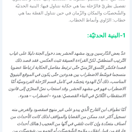
تفصيل نظريّ فالرّحلة بما هي حكاية نتناول فيها: البنية الحدثيّة
والشّخصيّات والمكان والزّمان في حين نتناول القصّة بما هي
خطاب: الرّاوي وأنماط الخطاب.
1-البنية الحدثيّة:
عدّ بعض الدّارسين ورود مشهد الحشر بعد دخول الجنة دليلا على غياب
التّرتيب المنطقيّ. لكنّ القراءة العميقة تثبت العكس. فقد قصد ذلك
قصدا فكسّر النّسق الزّمنيّ حتّى ترتبط مفاصل الحكاية ارتباطا عضويا
منسجما فوسّط الاضطراب بين هدوءين حتّى يكون في الموقع البنيويّ
المناسب، ذلك أنّ الهدوء يتجسّد في كامل قسم الرّحلة الفردوسيّة أمّا
الاضطراب فهو في مشهد الحشر. وقد استجاب نصّ المعرّي إلى قانون
الاستقطاب الثّلاثيّ في البناء القصصيّ: هدوء – اضطراب – هدوء.
أمّا تطواف ابن القارح الّذي يبدو على غير منهج فمقصود والغرض منه
تسجيل أكثر عدد ممكن من القضايا والمواقف لذلك كانت الأحداث من
أصناف متعدّدة وإن كانت تلتقي في أنّها من العجيب( هنالك أحداث
خارقة من قبيل انقلاب ملامح الشّخصيّات أو الجمع بين شخصيّات من