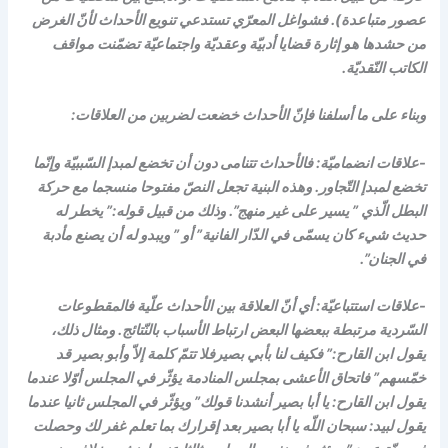
عصور متباعدة). فشواغل المعرّي تستدعي تنويع الأحداث لأنّ الغرض
من حشدها هو إثارة قضايا أدبيّة وعقديّة واجتماعيّة تضمّنت مواقف
الكاتب النّقديّة.
وبناء على ما أسلفنا فإنّ الأحداث خضعت لضربين من العلاقات:
-علاقات انضماميّة: فالأحداث تتنامى دون أن تخضع لمبدإ السّببيّة وإنّما
تخضع لمبدإ التّجاور. وهذه البنية تجعل النصّ مفتوحا منسجما مع حركة
البطل الّذي ” يسير على غير منهج”. وذلك من قبيل قوله:” يخطر له
حديث شيء كان يسمّى في الدّار الفانية” أو ” ويبدو له أن يصنع مأدبة
في الجنان”.
-علاقات استتباعيّة: أي أنّ العلاقة بين الأحداث علّية فالمقطوعات
السّردية مرتبطة ببعضها البعض ارتباط الأسباب بالنّتائج. ومثال ذلك،
يقول ابن القارح:” فكيف لنا بأبي بصيرفلا تتمّ كلمة إلاّ وأبو بصير قد
خمّسهم” فاتحاق الأعشى بمجلس المنادمة يؤثّر في المجلس أوّلا عندما
يقول ابن القارح: يا أبا بصير أنشدنا قولك” ويؤثّر في المجلس ثانيا عندما
يقول لبيد: سبحان اللّه يا أبا بصير بعد إقرارك بما تعلم غفر لك وحصلت