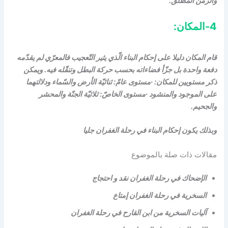
والزّمن المطلق.
4-المكان:
قام المكان دليلا على إحكام البناء الّذي يثير التّعجيب فالمعرّي لم يقدّمه
دفعة واحدة بل جزّأ فضاءاته بحسب حركة البطل وتنقّله فيه. ويمكن
ذكر مستويين للمكان: ·مستوى عامّ: ثنائيّة الأرض والسّماء ودلالتهما
على الموجود والمنشود ·مستوى الخاصّ: ثلاثيّة الجنّة والمحشر
والجحيم.
وبذلك يكون إحكام البناء في رحلة الغفران جليا
مقالات ذات صلة بالموضوع
الإضحاك في رحلة الغفران نقد و احتجاج
السخرية في رحلة الغفران إمتاع
آليات السخرية من ابن القارح في رحلة الغفران