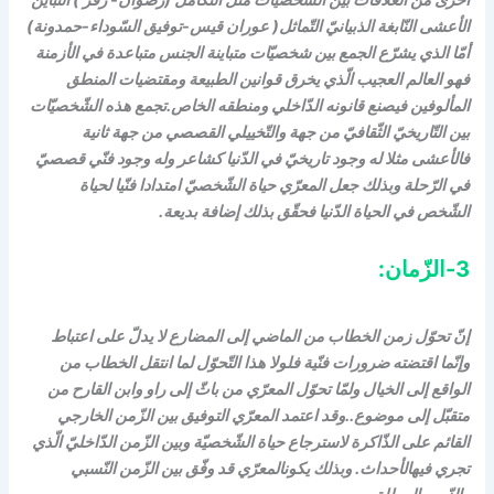
أخرى من العلاقات بين الشّخصيّات مثل التّكامل (رضوان- زفر ) التباين
الأعشى النّابغة الذبيانيّ التّماثل( عوران قيس-توفيق السّوداء-حمدونة)
أمّا الذي يشرّع الجمع بين شخصيّات متباينة الجنس متباعدة في الأزمنة
فهو العالم العجيب الّذي يخرق قوانين الطبيعة ومقتضيات المنطق
المألوفين فيصنع قانونه الدّاخلي ومنطقه الخاص.تجمع هذه الشّخصيّات
بين التّاريخيّ الثّقافيّ من جهة والتّخييلي القصصي من جهة ثانية
فالأعشى مثلا له وجود تاريخيّ في الدّنيا كشاعر وله وجود فنّي قصصيّ
في الرّحلة وبذلك جعل المعرّي حياة الشّخصيّ امتدادا فنّيا لحياة
الشّخص في الحياة الدّنيا فحقّق بذلك إضافة بديعة.
3-الزّمان:
إنّ تحوّل زمن الخطاب من الماضي إلى المضارع لا يدلّ على اعتباط
وإنّما اقتضته ضرورات فنّية فلولا هذا التّحوّل لما انتقل الخطاب من
الواقع إلى الخيال ولمّا تحوّل المعرّي من باثّ إلى راو وابن القارح من
متقبّل إلى موضوع..وقد اعتمد المعرّي التوفيق بين الزّمن الخارجي
القائم على الذّاكرة لاسترجاع حياة الشّخصيّة وبين الزّمن الدّاخليّ الّذي
تجري فيهالأحداث. وبذلك يكونالمعرّي قد وفّق بين الزّمن النّسبي