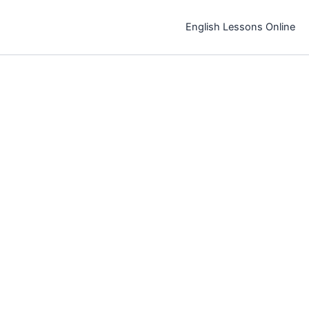
خطي
لى
English Lessons Online
لمحتوى