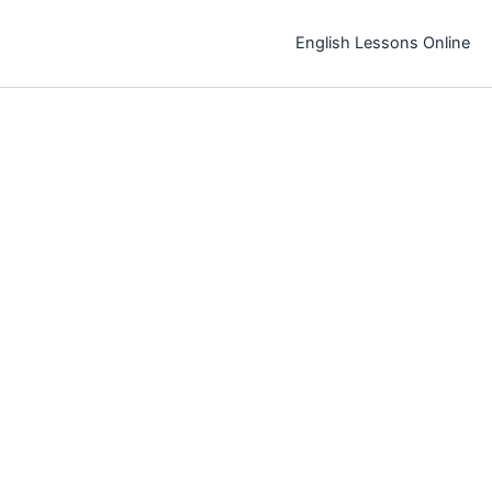
خطي
لى
English Lessons Online
لمحتوى