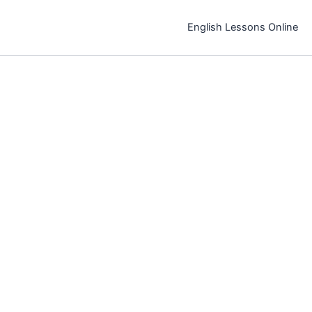
خطي
لى
English Lessons Online
لمحتوى