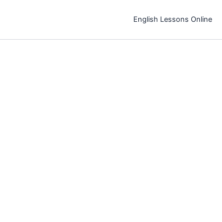
خطي
لى
English Lessons Online
لمحتوى